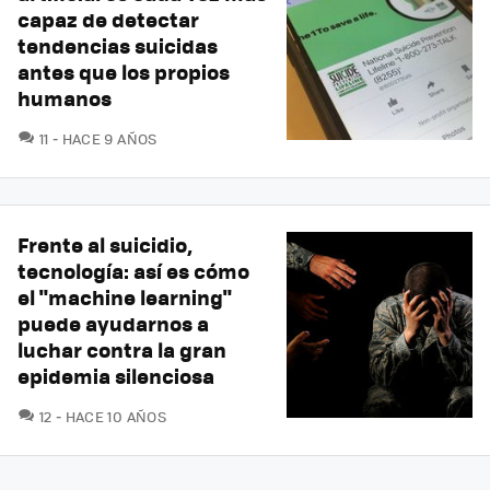
capaz de detectar
tendencias suicidas
antes que los propios
humanos
COMENTARIOS
11
HACE 9 AÑOS
Frente al suicidio,
tecnología: así es cómo
el "machine learning"
puede ayudarnos a
luchar contra la gran
epidemia silenciosa
COMENTARIOS
12
HACE 10 AÑOS