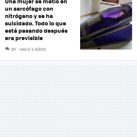
Una mujer se metió en
un sarcófago con
nitrógeno y se ha
suicidado. Todo lo que
está pasando después
era previsible
COMENTARIOS
30
HACE 2 AÑOS