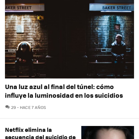
Una luz azul al final del túnel: cómo
influye la luminosidad en los suicidios
COMENTARIOS
29
HACE 7 AÑOS
Netflix elimina la
secuencia del suicidio de