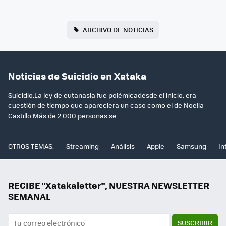
ARCHIVO DE NOTICIAS
Noticias de Suicidio en Xataka
Suicidio:La ley de eutanasia fue polémicadesde el inicio: era
cuestión de tiempo que apareciera un caso como el de Noelia
Castillo.Más de 2.000 personas se...
OTROS TEMAS:
Streaming
Análisis
Apple
Samsung
In
RECIBE "Xatakaletter", NUESTRA NEWSLETTER
SEMANAL
SUSCRIBIR