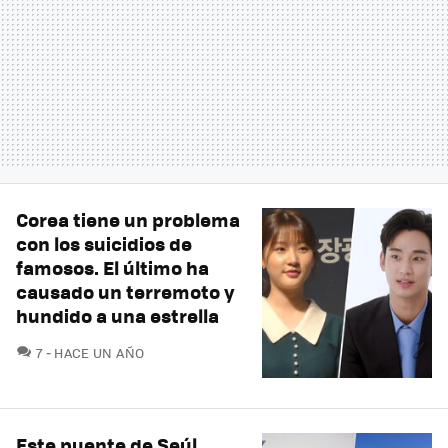
Corea tiene un problema
con los suicidios de
famosos. El último ha
causado un terremoto y
hundido a una estrella
COMENTARIOS
7
HACE UN AÑO
Este puente de Seúl