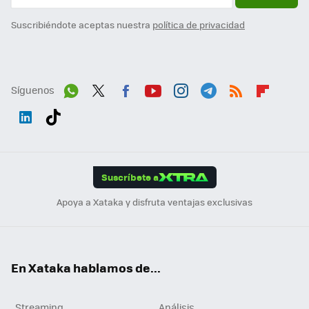
Suscribiéndote aceptas nuestra
política de privacidad
Síguenos
Wh
Twit
Fac
You
Inst
Tele
RSS
Flip
ats
ter
ebo
tub
agr
gra
boa
Link
Tikt
App
ok
e
am
m
rd
edI
ok
Suscríbete a
n
Apoya a Xataka y disfruta ventajas exclusivas
En Xataka hablamos de...
Streaming
Análisis