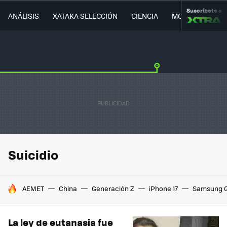
Suscríbete a
ANÁLISIS
XATAKA SELECCIÓN
CIENCIA
MOVILIDAD
Suicidio
HOY SE HABLA DE
AEMET
China
Generación Z
iPhone 17
Samsung G
La ley de eutanasia fue