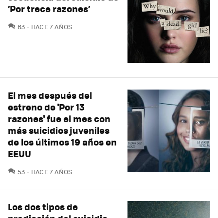
‘Por trece razones’
COMENTARIOS
63
HACE 7 AÑOS
El mes después del
estreno de 'Por 13
razones' fue el mes con
más suicidios juveniles
de los últimos 19 años en
EEUU
COMENTARIOS
53
HACE 7 AÑOS
Los dos tipos de