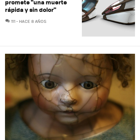
promete "una muerte
rápida y sin dolor"
COMENTARIOS
111
HACE 8 AÑOS