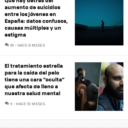
Qué hay detrás del
aumento de suicidios
entre los jóvenes en
España: datos confusos,
causas múltiples y un
estigma
COMENTARIOS
81
HACE 8 MESES
El tratamiento estrella
para la caída del pelo
tiene una cara “oculta”
que afecta de lleno a
nuestra salud mental
COMENTARIOS
5
HACE 10 MESES