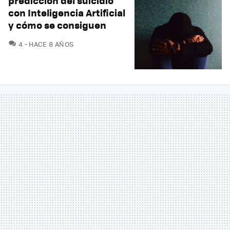
predicción del suicidio
con Inteligencia Artificial
y cómo se consiguen
COMENTARIOS
4
HACE 8 AÑOS