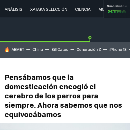
Suscríbete a
ANÁLISIS
XATAKA SELECCIÓN
CIENCIA
MOVILIDAD
HOY SE HABLA DE
AEMET
China
Bill Gates
Generación Z
iPhone 18
Pensábamos que la
domesticación encogió el
cerebro de los perros para
siempre. Ahora sabemos que nos
equivocábamos