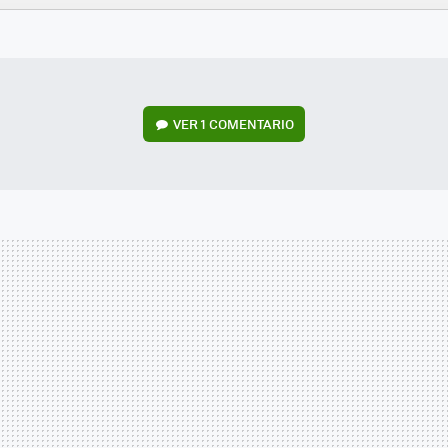
FACEBOOK
TWITTER
FLIPBOARD
E-
WHATSAPP
MAIL
VER
1 COMENTARIO