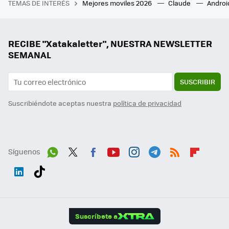
TEMAS DE INTERÉS
Mejores moviles 2026
Claude
Androi
RECIBE "Xatakaletter", NUESTRA NEWSLETTER
SEMANAL
SUSCRIBIR
Suscribiéndote aceptas nuestra
política de privacidad
Síguenos
Wh
Twit
Fac
You
Inst
Tele
RSS
Flip
ats
ter
ebo
tub
agr
gra
boa
Link
Tikt
App
ok
e
am
m
rd
edI
ok
Suscríbete a
n