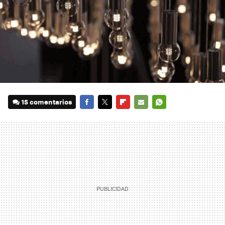
15 comentarios
FACEBOOK
TWITTER
FLIPBOARD
E-
WHATSAPP
MAIL