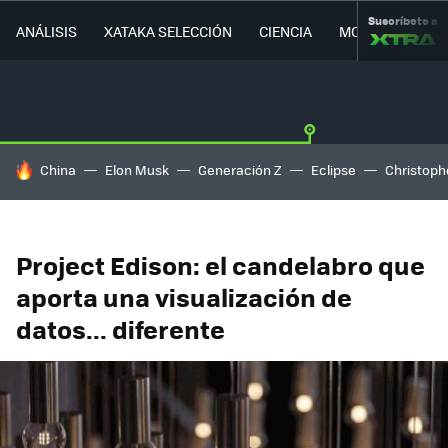
Suscríbete a
ANÁLISIS
XATAKA SELECCIÓN
CIENCIA
MOVILIDAD
HOY SE HABLA DE
China
Elon Musk
Generación Z
Eclipse
Christoph
Project Edison: el candelabro que
aporta una visualización de
datos... diferente