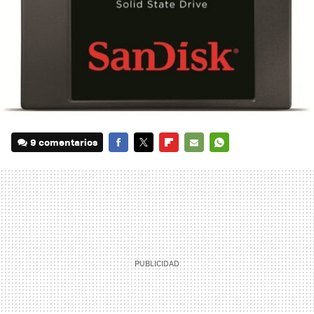
9 comentarios
FACEBOOK
TWITTER
FLIPBOARD
E-
WHATSAPP
MAIL