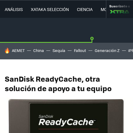
Suscríbete a
ANÁLISIS
XATAKA SELECCIÓN
CIENCIA
MOVILIDAD
HOY SE HABLA DE
AEMET
China
Sequía
Fallout
Generación Z
iP
SanDisk ReadyCache, otra
solución de apoyo a tu equipo