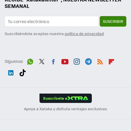
SEMANAL
SUSCRIBIR
Suscribiéndote aceptas nuestra
política de privacidad
Síguenos
Wh
Twit
Fac
You
Inst
Tele
RSS
Flip
ats
ter
ebo
tub
agr
gra
boa
Link
Tikt
App
ok
e
am
m
rd
edI
ok
Suscríbete a
n
Apoya a Xataka y disfruta ventajas exclusivas