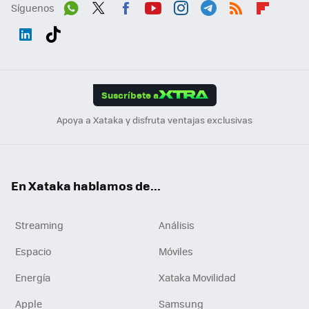
Síguenos
Wh
Twit
Fac
You
Inst
Tele
RSS
Flip
ats
ter
ebo
tub
agr
gra
boa
Link
Tikt
App
ok
e
am
m
rd
edI
ok
Suscríbete a
n
Apoya a Xataka y disfruta ventajas exclusivas
En Xataka hablamos de...
Streaming
Análisis
Espacio
Móviles
Energía
Xataka Movilidad
Apple
Samsung