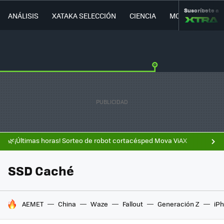
Suscríbete a
ANÁLISIS
XATAKA SELECCIÓN
CIENCIA
MOVILIDAD
🌿¡Últimas horas! Sorteo de robot cortacésped Mova ViAX
SSD Caché
HOY SE HABLA DE
AEMET
China
Waze
Fallout
Generación Z
iPh