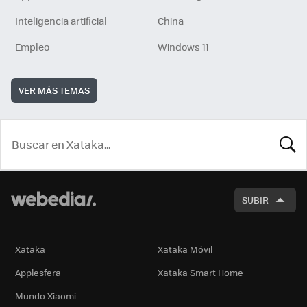
Inteligencia artificial
China
Empleo
Windows 11
VER MÁS TEMAS
BUSCA
SUBIR
Xataka
Xataka Móvil
Applesfera
Xataka Smart Home
Mundo Xiaomi