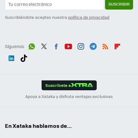
SUSCRIBIR
Suscribiéndote aceptas nuestra
política de privacidad
Síguenos
Wh
Twit
Fac
You
Inst
Tele
RSS
Flip
ats
ter
ebo
tub
agr
gra
boa
Link
Tikt
App
ok
e
am
m
rd
edI
ok
Suscríbete a
n
Apoya a Xataka y disfruta ventajas exclusivas
En Xataka hablamos de...