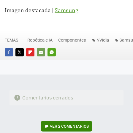
Imagen destacada |
Samsung
TEMAS
Robótica e IA
Componentes
NVidia
Sams
FACEBOOK
TWITTER
FLIPBOARD
E-
WHATSAPP
MAIL
Comentarios cerrados
VER
2 COMENTARIOS