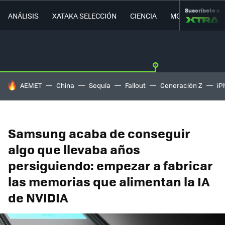
Suscríbete a
ANÁLISIS
XATAKA SELECCIÓN
CIENCIA
MOVILIDAD
HOY SE HABLA DE
AEMET
China
Sequía
Fallout
Generación Z
iP
Samsung acaba de conseguir
algo que llevaba años
persiguiendo: empezar a fabricar
las memorias que alimentan la IA
de NVIDIA