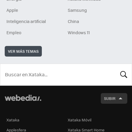
Apple
Samsung
Inteligencia artificial
China
Empleo
Windows 11
VER MÁS TEMAS
BUSCA
SUBIR
Xataka
Xataka Móvil
Applesfera
Xataka Smart Home