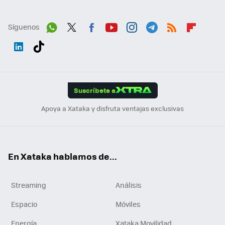
Síguenos
Wh
Twit
Fac
You
Inst
Tele
RSS
Flip
ats
ter
ebo
tub
agr
gra
boa
Link
Tikt
App
ok
e
am
m
rd
edI
ok
Suscríbete a
n
Apoya a Xataka y disfruta ventajas exclusivas
En Xataka hablamos de...
Streaming
Análisis
Espacio
Móviles
Energía
Xataka Movilidad