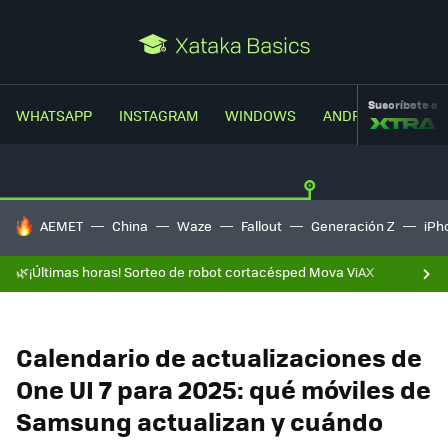
Suscríbete a
WHATSAPP
INSTAGRAM
WINDOWS
ANDROID
TRUC
HOY SE HABLA DE
AEMET
China
Waze
Fallout
Generación Z
iPh
🌿¡Últimas horas! Sorteo de robot cortacésped Mova ViAX
Calendario de actualizaciones de
One UI 7 para 2025: qué móviles de
Samsung actualizan y cuándo