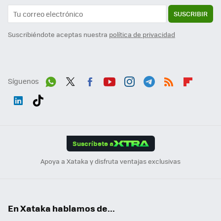
SUSCRIBIR
Suscribiéndote aceptas nuestra
política de privacidad
Síguenos
Wh
Twit
Fac
You
Inst
Tele
RSS
Flip
ats
ter
ebo
tub
agr
gra
boa
Link
Tikt
App
ok
e
am
m
rd
edI
ok
Suscríbete a
n
Apoya a Xataka y disfruta ventajas exclusivas
En Xataka hablamos de...