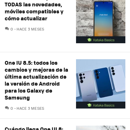
TODAS las novedades,
móviles compatibles y
cómo actualizar
COMENTARIOS
0
HACE 3 MESES
One IU 8.5: todos los
cambios y mejoras de la
última actualización de
la versión de Android
para los Galaxy de
Samsung
COMENTARIOS
0
HACE 3 MESES
Cuándo llega One UI 8: