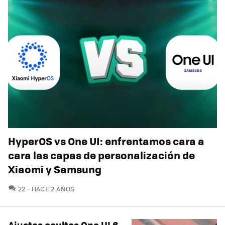
HyperOS vs One UI: enfrentamos cara a
cara las capas de personalización de
Xiaomi y Samsung
COMENTARIOS
22
HACE 2 AÑOS
Ajustes ocultos One UI 6