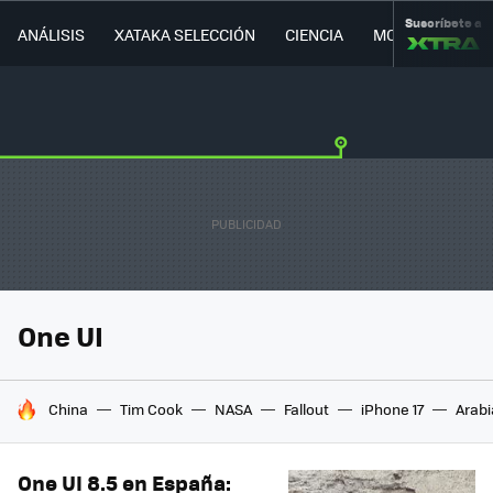
Suscríbete a
ANÁLISIS
XATAKA SELECCIÓN
CIENCIA
MOVILIDAD
One UI
HOY SE HABLA DE
China
Tim Cook
NASA
Fallout
iPhone 17
Arabi
One UI 8.5 en España: