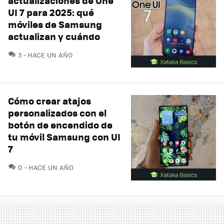
actualizaciones de One
UI 7 para 2025: qué
móviles de Samsung
actualizan y cuándo
COMENTARIOS
3
HACE UN AÑO
Cómo crear atajos
personalizados con el
botón de encendido de
tu móvil Samsung con UI
7
COMENTARIOS
0
HACE UN AÑO