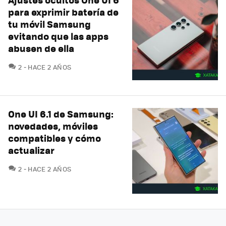
para exprimir batería de
tu móvil Samsung
evitando que las apps
abusen de ella
COMENTARIOS
2
HACE 2 AÑOS
One UI 6.1 de Samsung:
novedades, móviles
compatibles y cómo
actualizar
COMENTARIOS
2
HACE 2 AÑOS