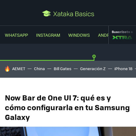
Suscríbete a
WHATSAPP
INSTAGRAM
WINDOWS
ANDROID
TRUC
HOY SE HABLA DE
AEMET
China
Bill Gates
Generación Z
iPhone 18
Now Bar de One UI 7: qué es y
cómo configurarla en tu Samsung
Galaxy