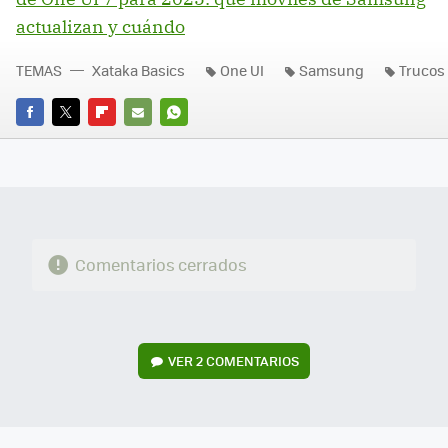
actualizan y cuándo
TEMAS
Xataka Basics
One UI
Samsung
Trucos
FACEBOOK
TWITTER
FLIPBOARD
E-
WHATSAPP
MAIL
Comentarios cerrados
VER
2 COMENTARIOS