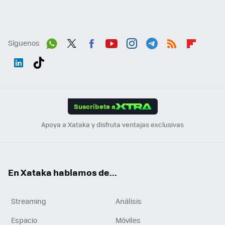
Síguenos
Wh
Twit
Fac
You
Inst
Tele
RSS
Flip
ats
ter
ebo
tub
agr
gra
boa
Link
Tikt
App
ok
e
am
m
rd
edI
ok
Suscríbete a
n
Apoya a Xataka y disfruta ventajas exclusivas
En Xataka hablamos de...
Streaming
Análisis
Espacio
Móviles