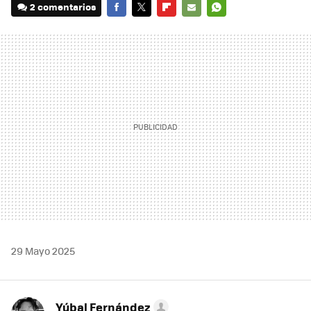
2 comentarios
FACEBOOK
TWITTER
FLIPBOARD
E-
WHATSAPP
MAIL
29 Mayo 2025
Yúbal Fernández