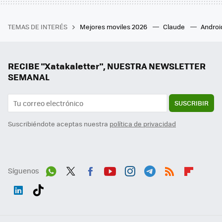
TEMAS DE INTERÉS
Mejores moviles 2026
Claude
Androi
RECIBE "Xatakaletter", NUESTRA NEWSLETTER
SEMANAL
SUSCRIBIR
Suscribiéndote aceptas nuestra
política de privacidad
Síguenos
Wh
Twit
Fac
You
Inst
Tele
RSS
Flip
ats
ter
ebo
tub
agr
gra
boa
Link
Tikt
App
ok
e
am
m
rd
edI
ok