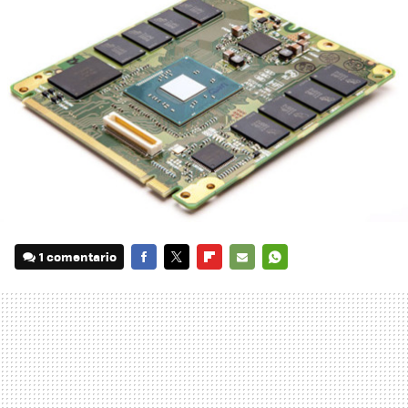
1 comentario
FACEBOOK
TWITTER
FLIPBOARD
E-
WHATSAPP
MAIL