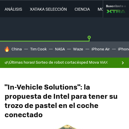
Suscríbete a
ANÁLISIS
XATAKA SELECCIÓN
CIENCIA
MOVILIDAD
HOY SE HABLA DE
China
Tim Cook
NASA
Waze
iPhone Air
iPhone
🌿¡Últimas horas! Sorteo de robot cortacésped Mova ViAX
"In-Vehicle Solutions": la
propuesta de Intel para tener su
trozo de pastel en el coche
conectado