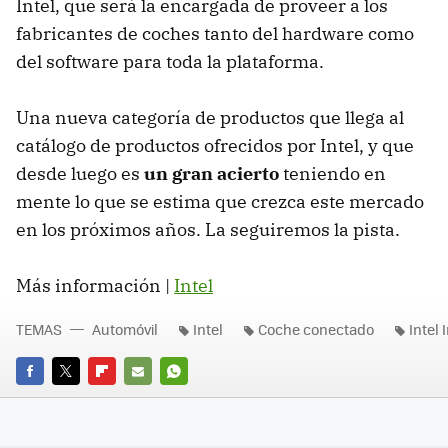
Intel, que será la encargada de proveer a los
fabricantes de coches tanto del hardware como
del software para toda la plataforma.
Una nueva categoría de productos que llega al
catálogo de productos ofrecidos por Intel, y que
desde luego es
un gran acierto
teniendo en
mente lo que se estima que crezca este mercado
en los próximos años. La seguiremos la pista.
Más información |
Intel
TEMAS
Automóvil
Intel
Coche conectado
Intel 
FACEBOOK
TWITTER
FLIPBOARD
E-
WHATSAPP
MAIL