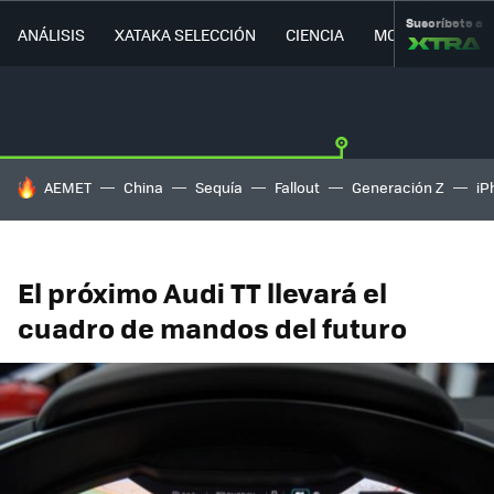
Suscríbete a
ANÁLISIS
XATAKA SELECCIÓN
CIENCIA
MOVILIDAD
HOY SE HABLA DE
AEMET
China
Sequía
Fallout
Generación Z
iP
El próximo Audi TT llevará el
cuadro de mandos del futuro