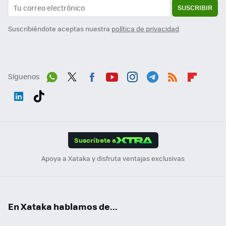
SUSCRIBIR
Suscribiéndote aceptas nuestra
política de privacidad
Síguenos
Wh
Twit
Fac
You
Inst
Tele
RSS
Flip
ats
ter
ebo
tub
agr
gra
boa
Link
Tikt
App
ok
e
am
m
rd
edI
ok
Suscríbete a
n
Apoya a Xataka y disfruta ventajas exclusivas
En Xataka hablamos de...