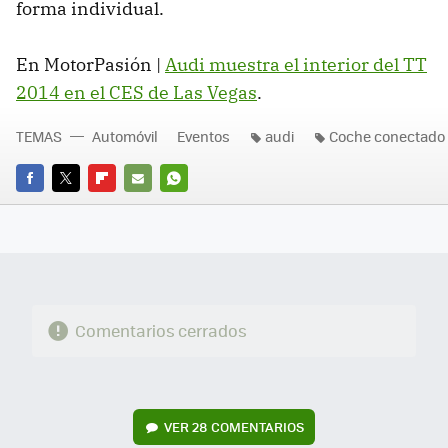
forma individual.
En MotorPasión |
Audi muestra el interior del TT
2014 en el CES de Las Vegas
.
TEMAS
Automóvil
Eventos
audi
Coche conectado
FACEBOOK
TWITTER
FLIPBOARD
E-
WHATSAPP
MAIL
Comentarios cerrados
VER
28 COMENTARIOS