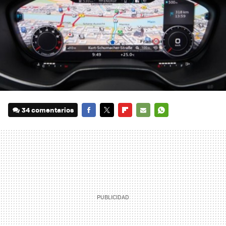
34 comentarios
FACEBOOK
TWITTER
FLIPBOARD
E-
WHATSAPP
MAIL