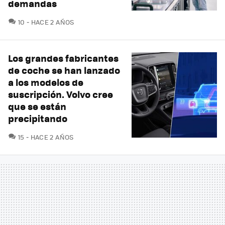
demandas
COMENTARIOS
10
HACE 2 AÑOS
Los grandes fabricantes
de coche se han lanzado
a los modelos de
suscripción. Volvo cree
que se están
precipitando
COMENTARIOS
15
HACE 2 AÑOS