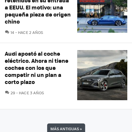
retenidos en su entrada
a EEUU. El motivo: una
pequeña pieza de origen
chino
COMENTARIOS
14
HACE 2 AÑOS
Audi apostó al coche
eléctrico. Ahora ni tiene
coches con los que
competir ni un plan a
corto plazo
COMENTARIOS
29
HACE 3 AÑOS
MÁS ANTIGUAS
»