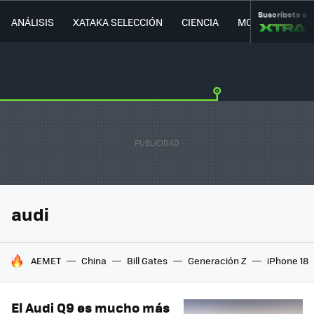
Suscríbete a
ANÁLISIS
XATAKA SELECCIÓN
CIENCIA
MOVILIDAD
audi
HOY SE HABLA DE
AEMET
China
Bill Gates
Generación Z
iPhone 18
El Audi Q9 es mucho más