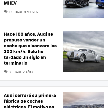
MHEV
COMENTARIOS
19
HACE 8 MESES
Hace 100 años, Audi se
propuso vender un
coche que alcanzara los
200 km/h. Solo ha
tardado un siglo en
terminarlo
COMENTARIOS
8
HACE 2 AÑOS
Audi cerrará su primera
fábrica de coches
eléctricos. El motivo es