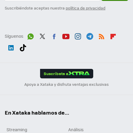
Suscribiéndote aceptas nuestra
política de privacidad
Síguenos
Wh
Twit
Fac
You
Inst
Tele
RSS
Flip
ats
ter
ebo
tub
agr
gra
boa
Link
Tikt
App
ok
e
am
m
rd
edI
ok
Suscríbete a
n
Apoya a Xataka y disfruta ventajas exclusivas
En Xataka hablamos de...
Streaming
Análisis