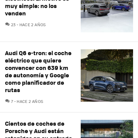
muy simple: no los
venden
COMENTARIOS
23
HACE 2 AÑOS
Audi Q6 e-tron: el coche
eléctrico que quiere
convencer con 639 km
de autonomía y Google
como planificador de
rutas
COMENTARIOS
7
HACE 2 AÑOS
Cientos de coches de
Porsche y Audi están