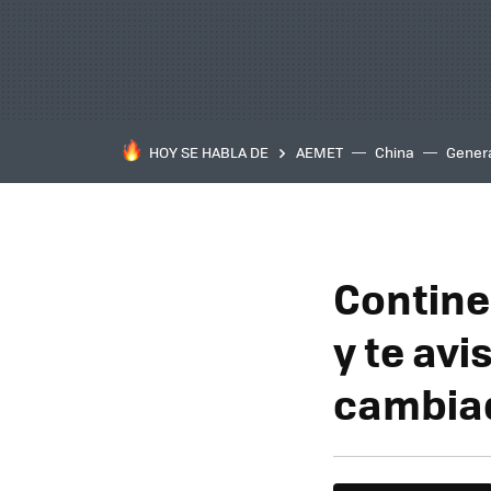
HOY SE HABLA DE
AEMET
China
Gener
Continen
y te avi
cambia