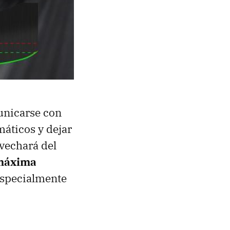
unicarse con
áticos y dejar
ovechará del
 máxima
especialmente