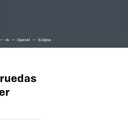
IA
OpenAI
Eclipse
s ruedas
er