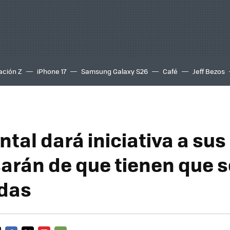
ación Z
iPhone 17
Samsung Galaxy S26
Café
Jeff Bezos
tal dará iniciativa a su
sarán de que tienen que s
das