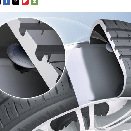
FACEBOOK
TWITTER
FLIPBOARD
E-
MAIL