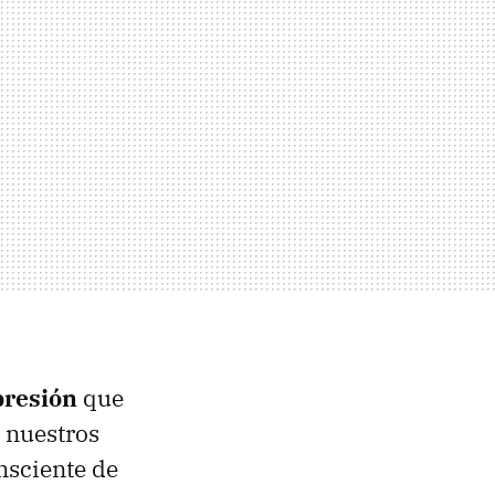
presión
que
 nuestros
nsciente de