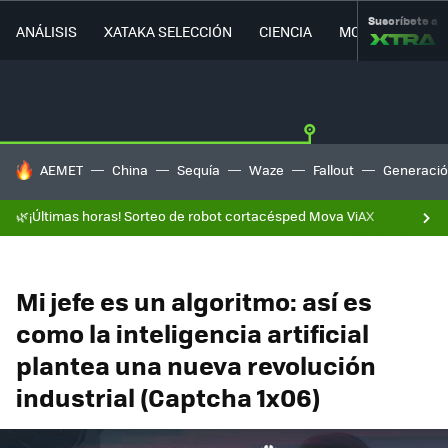
Suscríbete a
ANÁLISIS
XATAKA SELECCIÓN
CIENCIA
MOVILIDAD
HOY SE HABLA DE
AEMET
China
Sequía
Waze
Fallout
Generació
🌿¡Últimas horas! Sorteo de robot cortacésped Mova ViAX
Mi jefe es un algoritmo: así es
como la inteligencia artificial
plantea una nueva revolución
industrial (Captcha 1x06)