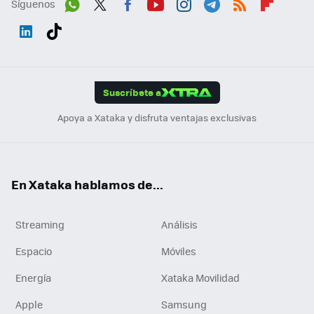
Síguenos
Wh
Twit
Fac
You
Inst
Tele
RSS
Flip
ats
ter
ebo
tub
agr
gra
boa
Link
Tikt
App
ok
e
am
m
rd
edI
ok
Suscríbete a
n
Apoya a Xataka y disfruta ventajas exclusivas
En Xataka hablamos de...
Streaming
Análisis
Espacio
Móviles
Energía
Xataka Movilidad
Apple
Samsung