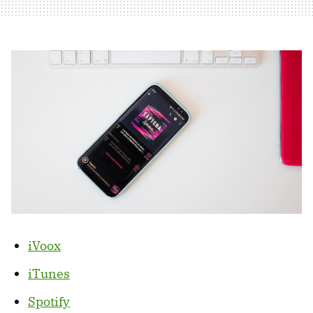
iVoox
iTunes
Spotify