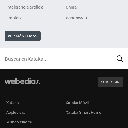
Inteligencia artificial
China
Empleo
Windows 11
VER MÁS TEMAS
BUSCA
SUBIR
Xataka
Xataka Móvil
Applesfera
Xataka Smart Home
Mundo Xiaomi