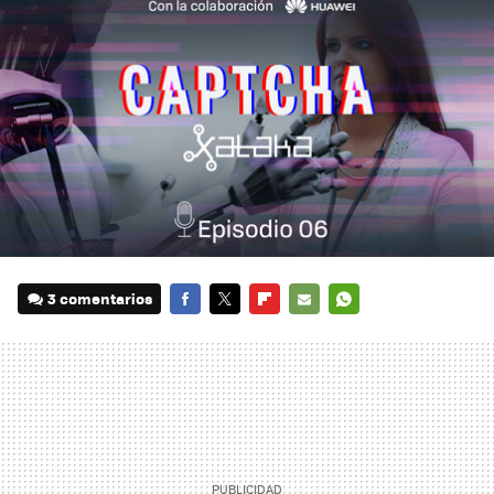
3 comentarios
FACEBOOK
TWITTER
FLIPBOARD
E-
WHATSAPP
MAIL