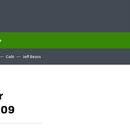
Café
Jeff Bezos
r
009