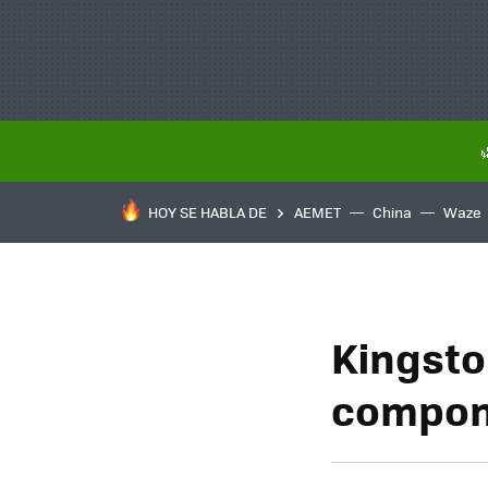
HOY SE HABLA DE
AEMET
China
Waze
Kingsto
compon