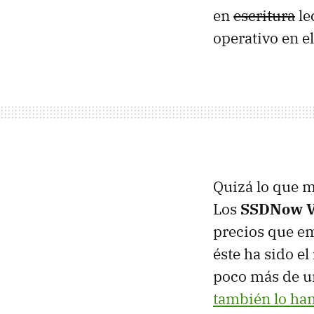
en
escritura
le
operativo en e
Quizá lo que m
Los
SSDNow V
precios que em
éste ha sido 
poco más de u
también lo ha