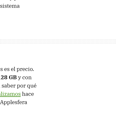
 sistema
 es el precio.
 128 GB
y con
n saber por qué
alizamos
hace
Applesfera