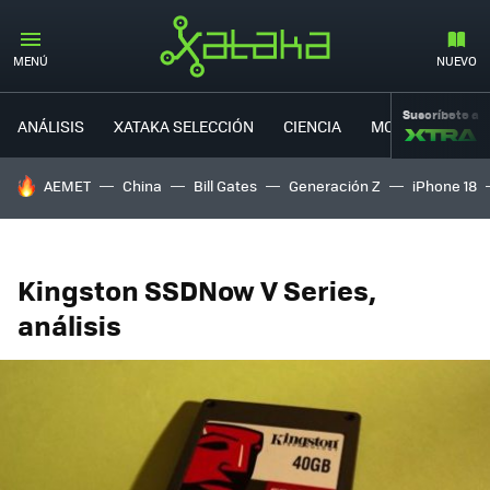
MENÚ
NUEVO
Suscríbete a
ANÁLISIS
XATAKA SELECCIÓN
CIENCIA
MOVILIDAD
HOY SE HABLA DE
AEMET
China
Bill Gates
Generación Z
iPhone 18
Kingston SSDNow V Series,
análisis