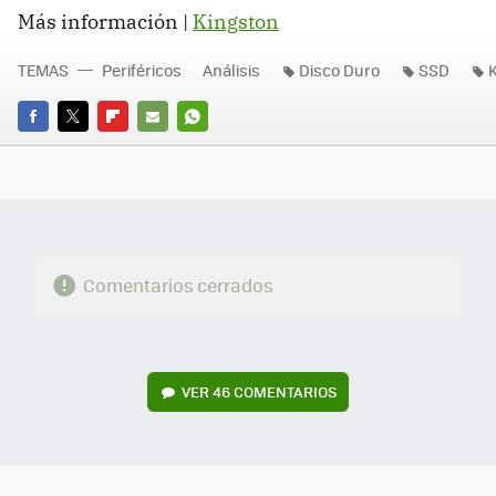
Más información |
Kingston
TEMAS
Periféricos
Análisis
Disco Duro
SSD
FACEBOOK
TWITTER
FLIPBOARD
E-
WHATSAPP
MAIL
Comentarios cerrados
VER
46 COMENTARIOS