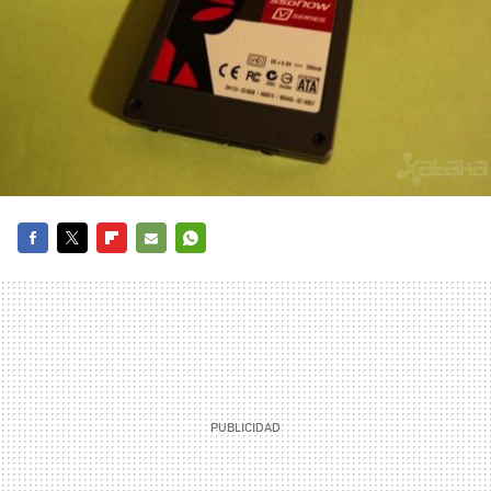
FACEBOOK
TWITTER
FLIPBOARD
E-
WHATSAPP
MAIL