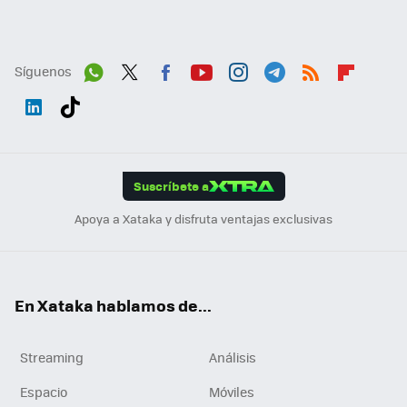
Síguenos
Wh
Twit
Fac
You
Inst
Tele
RSS
Flip
ats
ter
ebo
tub
agr
gra
boa
Link
Tikt
App
ok
e
am
m
rd
edI
ok
Suscríbete a
n
Apoya a Xataka y disfruta ventajas exclusivas
En Xataka hablamos de...
Streaming
Análisis
Espacio
Móviles