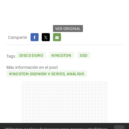
VER ORIGINAL
Compartir
FACEBOOK
X
E-
MAIL
DISCO DURO
KINGSTON
SSD
Tags
Más información en el post
KINGSTON SSDNOW V SERIES, ANÁLISIS
Utilizamos cookies de terceros para generar estadísticas