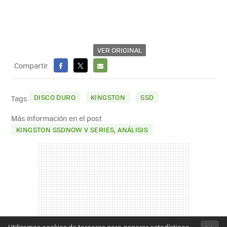
VER ORIGINAL
Compartir
FACEBOOK
X
E-
MAIL
DISCO DURO
KINGSTON
SSD
Tags
Más información en el post
KINGSTON SSDNOW V SERIES, ANÁLISIS
Utilizamos cookies de terceros para generar estadísticas