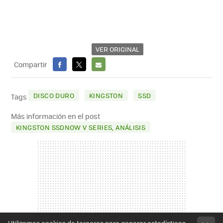
VER ORIGINAL
Compartir
FACEBOOK
X
E-
MAIL
DISCO DURO
KINGSTON
SSD
Tags
Más información en el post
KINGSTON SSDNOW V SERIES, ANÁLISIS
Utilizamos cookies de terceros para generar estadísticas