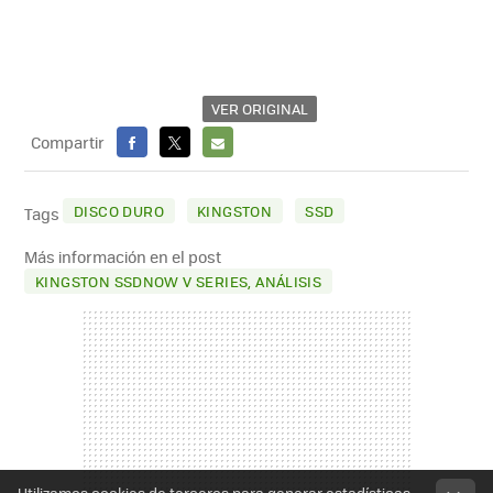
VER ORIGINAL
Compartir
FACEBOOK
X
E-
MAIL
DISCO DURO
KINGSTON
SSD
Tags
Más información en el post
KINGSTON SSDNOW V SERIES, ANÁLISIS
Utilizamos cookies de terceros para generar estadísticas