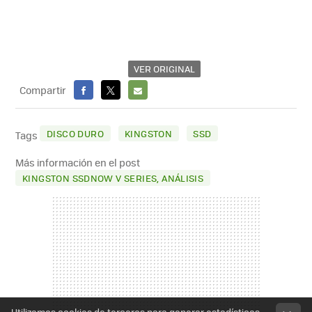
VER ORIGINAL
Compartir
FACEBOOK
X
E-
MAIL
DISCO DURO
KINGSTON
SSD
Tags
Más información en el post
KINGSTON SSDNOW V SERIES, ANÁLISIS
Utilizamos cookies de terceros para generar estadísticas