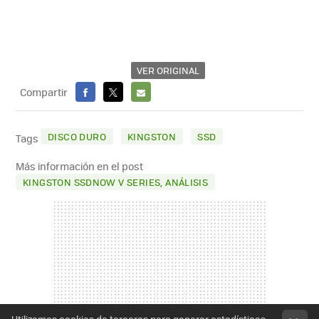
VER ORIGINAL
Compartir
FACEBOOK
X
E-
MAIL
DISCO DURO
KINGSTON
SSD
Tags
Más información en el post
KINGSTON SSDNOW V SERIES, ANÁLISIS
Utilizamos cookies de terceros para generar estadísticas