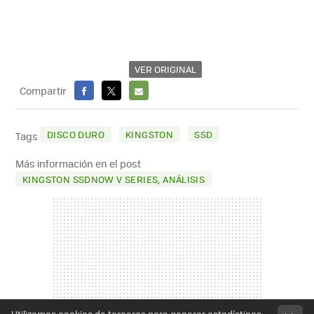
VER ORIGINAL
Compartir
FACEBOOK
X
E-
MAIL
DISCO DURO
KINGSTON
SSD
Tags
Más información en el post
KINGSTON SSDNOW V SERIES, ANÁLISIS
Utilizamos cookies de terceros para generar estadísticas