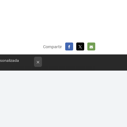
Compartir
FACEBOOK
X
E-
rsonalizada
×
MAIL