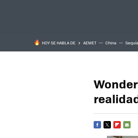
HOY SE HABLA DE
AEMET
China
Sequí
Wonderb
realida
FACEBOOK
TWITTER
FLIPBOARD
E-