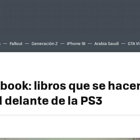
a
Fallout
Generación Z
iPhone 18
Arabia Saudí
GTA VI
ook: libros que se hace
d delante de la PS3