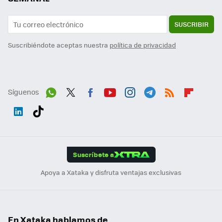
SUSCRIBIR
Suscribiéndote aceptas nuestra
política de privacidad
Síguenos
Wh
Twit
Fac
You
Inst
Tele
RSS
Flip
ats
ter
ebo
tub
agr
gra
boa
Link
Tikt
App
ok
e
am
m
rd
edI
ok
Suscríbete a
n
Apoya a Xataka y disfruta ventajas exclusivas
En Xataka hablamos de...