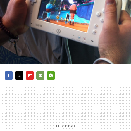
FACEBOOK
TWITTER
FLIPBOARD
E-
WHATSAPP
MAIL