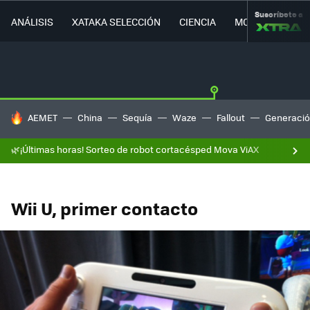
Suscríbete a
ANÁLISIS
XATAKA SELECCIÓN
CIENCIA
MOVILIDAD
HOY SE HABLA DE
AEMET
China
Sequía
Waze
Fallout
Generació
🌿¡Últimas horas! Sorteo de robot cortacésped Mova ViAX
Wii U, primer contacto