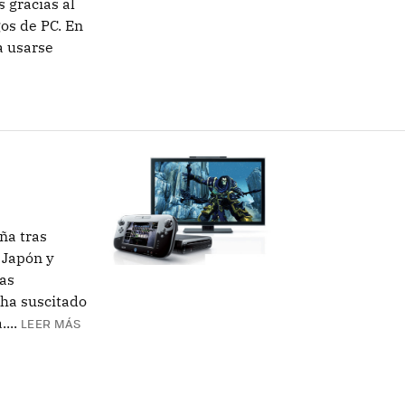
 gracias al
gos de PC. En
a usarse
ña tras
 Japón y
as
 ha suscitado
...
LEER MÁS