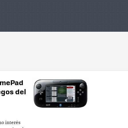
GamePad
egos del
o interés