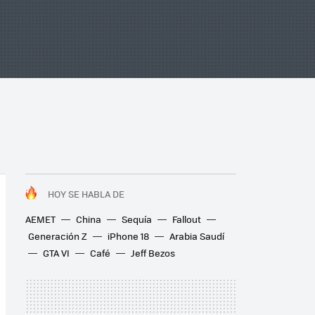
HOY SE HABLA DE
AEMET
China
Sequía
Fallout
Generación Z
iPhone 18
Arabia Saudí
GTA VI
Café
Jeff Bezos