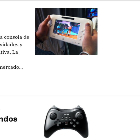
va consola de
vidades y
tiva. La
mercado...
o
andos