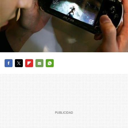
FACEBOOK
TWITTER
FLIPBOARD
E-
WHATSAPP
MAIL