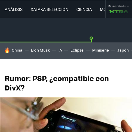
Suscríbete a
ANÁLISIS
XATAKA SELECCIÓN
CIENCIA
MOVILIDAD
HOY SE HABLA DE
China
Elon Musk
IA
Eclipse
Miniserie
Japón
Rumor: PSP, ¿compatible con
DivX?