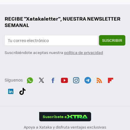
RECIBE "Xatakaletter", NUESTRA NEWSLETTER
SEMANAL
SUSCRIBIR
Suscribiéndote aceptas nuestra
política de privacidad
Síguenos
Wh
Twit
Fac
You
Inst
Tele
RSS
Flip
ats
ter
ebo
tub
agr
gra
boa
Link
Tikt
App
ok
e
am
m
rd
edI
ok
Suscríbete a
n
Apoya a Xataka y disfruta ventajas exclusivas