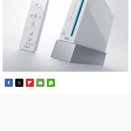
FACEBOOK
TWITTER
FLIPBOARD
E-
WHATSAPP
MAIL