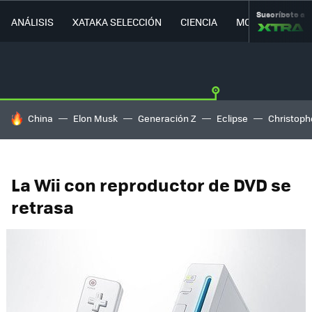
Suscríbete a
ANÁLISIS
XATAKA SELECCIÓN
CIENCIA
MOVILIDAD
HOY SE HABLA DE
China
Elon Musk
Generación Z
Eclipse
Christoph
La Wii con reproductor de DVD se
retrasa