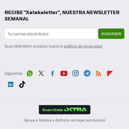
RECIBE "Xatakaletter", NUESTRA NEWSLETTER
SEMANAL
SUSCRIBIR
Suscribiéndote aceptas nuestra
política de privacidad
Síguenos
Wh
Twit
Fac
You
Inst
Tele
RSS
Flip
ats
ter
ebo
tub
agr
gra
boa
Link
Tikt
App
ok
e
am
m
rd
edI
ok
Suscríbete a
n
Apoya a Xataka y disfruta ventajas exclusivas