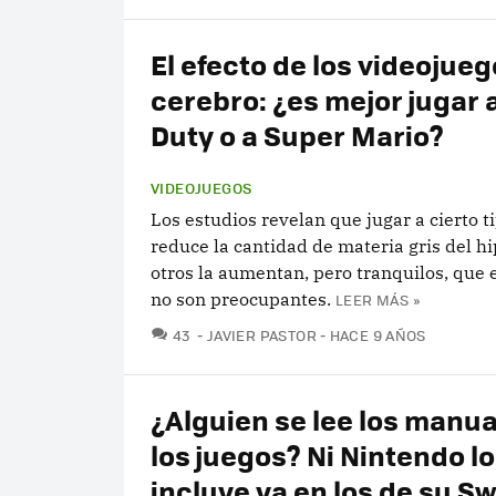
El efecto de los videojueg
cerebro: ¿es mejor jugar a
Duty o a Super Mario?
VIDEOJUEGOS
Los estudios revelan que jugar a cierto t
reduce la cantidad de materia gris del 
otros la aumentan, pero tranquilos, que e
no son preocupantes.
LEER MÁS »
COMENTARIOS
43
JAVIER PASTOR
HACE 9 AÑOS
¿Alguien se lee los manua
los juegos? Ni Nintendo l
incluye ya en los de su S