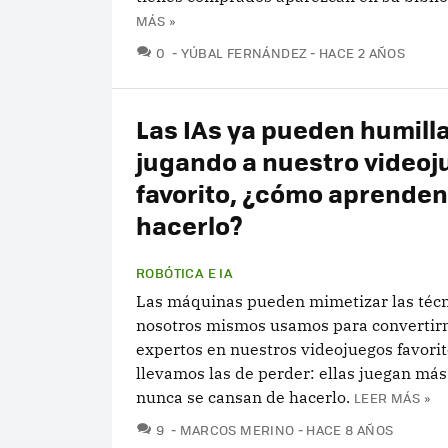
MÁS »
COMENTARIOS
0
YÚBAL FERNÁNDEZ
HACE 2 AÑOS
Las IAs ya pueden humill
jugando a nuestro videoj
favorito, ¿cómo aprenden
hacerlo?
ROBÓTICA E IA
Las máquinas pueden mimetizar las téc
nosotros mismos usamos para convertir
expertos en nuestros videojuegos favorit
llevamos las de perder: ellas juegan más
nunca se cansan de hacerlo.
LEER MÁS »
COMENTARIOS
9
MARCOS MERINO
HACE 8 AÑOS