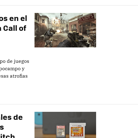
os en el
 Call of
ipo de juegos
hipocampo y
sas atrofias
les de
os
witch