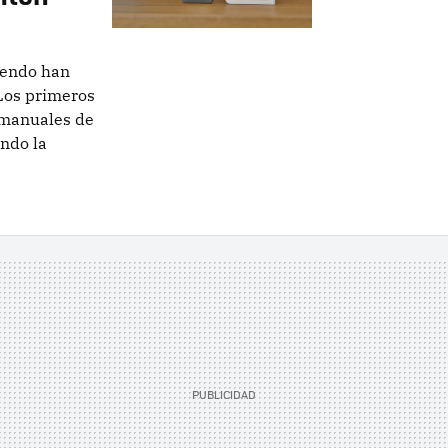
tendo han
 Los primeros
 manuales de
endo la