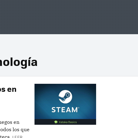
nología
os en
uegos en
odos los que
teca.
LEER