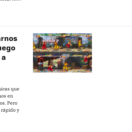
arnos
uego
 a
nicas que
nos en
os. Pero
 rápido y