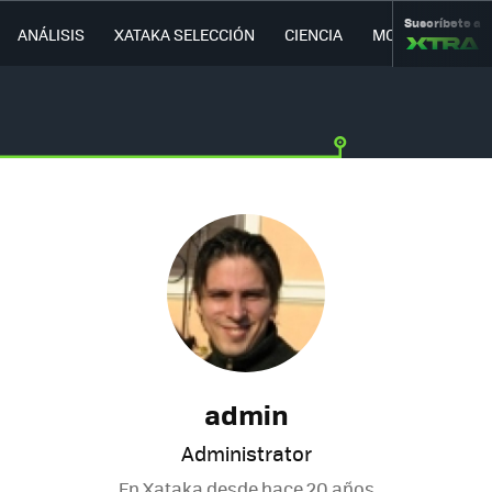
Suscríbete a
ANÁLISIS
XATAKA SELECCIÓN
CIENCIA
MOVILIDAD
admin
Administrator
En Xataka desde
hace 20 años