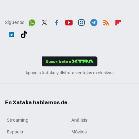
Síguenos
Wh
Twit
Fac
You
Inst
Tele
RSS
Flip
ats
ter
ebo
tub
agr
gra
boa
Link
Tikt
App
ok
e
am
m
rd
edI
ok
Suscríbete a
n
Apoya a Xataka y disfruta ventajas exclusivas
En Xataka hablamos de...
Streaming
Análisis
Espacio
Móviles