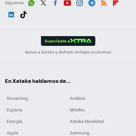
Síguenos
Wh
Twit
Fac
You
Inst
Tele
RSS
Flip
ats
ter
ebo
tub
agr
gra
boa
Link
Tikt
App
ok
e
am
m
rd
edI
ok
Suscríbete a
n
Apoya a Xataka y disfruta ventajas exclusivas
En Xataka hablamos de...
Streaming
Análisis
Espacio
Móviles
Energía
Xataka Movilidad
Apple
Samsung