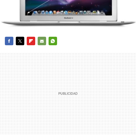
FACEBOOK
TWITTER
FLIPBOARD
E-
WHATSAPP
MAIL