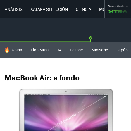
Suscríbete a
ANÁLISIS
XATAKA SELECCIÓN
CIENCIA
MOVILIDAD
HOY SE HABLA DE
China
Elon Musk
IA
Eclipse
Miniserie
Japón
MacBook Air: a fondo