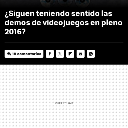
¿Siguen teniendo sentido las
demos de videojuegos en pleno
2016?
18 comentarios
FACEBOOK
TWITTER
FLIPBOARD
E-
WHATSAPP
MAIL