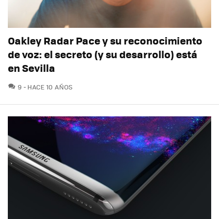
Oakley Radar Pace y su reconocimiento
de voz: el secreto (y su desarrollo) está
en Sevilla
COMENTARIOS
9
HACE 10 AÑOS