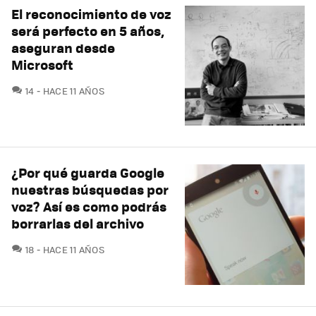
El reconocimiento de voz
será perfecto en 5 años,
aseguran desde
Microsoft
COMENTARIOS
14
HACE 11 AÑOS
¿Por qué guarda Google
nuestras búsquedas por
voz? Así es como podrás
borrarlas del archivo
COMENTARIOS
18
HACE 11 AÑOS