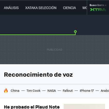
Suscríbete a
ANÁLISIS
XATAKA SELECCIÓN
CIENCIA
MOVILIDAD
Reconocimiento de voz
HOY SE HABLA DE
China
Tim Cook
NASA
Fallout
iPhone 17
Arabi
He probado el Plaud Note