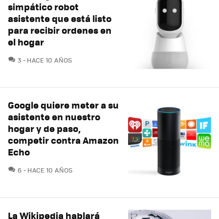
simpático robot
asistente que está listo
para recibir ordenes en
el hogar
COMENTARIOS
3
HACE 10 AÑOS
Google quiere meter a su
asistente en nuestro
hogar y de paso,
competir contra Amazon
Echo
COMENTARIOS
6
HACE 10 AÑOS
La Wikipedia hablará