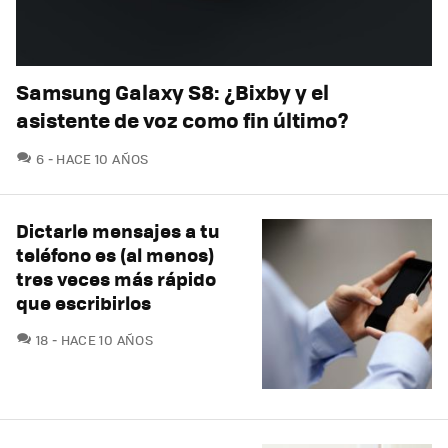
Samsung Galaxy S8: ¿Bixby y el
asistente de voz como fin último?
COMENTARIOS
6
HACE 10 AÑOS
Dictarle mensajes a tu
teléfono es (al menos)
tres veces más rápido
que escribirlos
COMENTARIOS
18
HACE 10 AÑOS