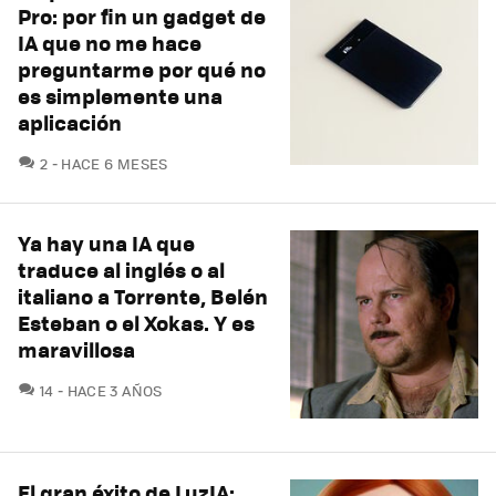
Pro: por fin un gadget de
IA que no me hace
preguntarme por qué no
es simplemente una
aplicación
COMENTARIOS
2
HACE 6 MESES
Ya hay una IA que
traduce al inglés o al
italiano a Torrente, Belén
Esteban o el Xokas. Y es
maravillosa
COMENTARIOS
14
HACE 3 AÑOS
El gran éxito de LuzIA: