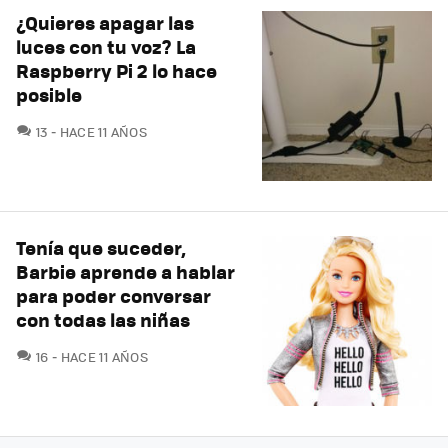
¿Quieres apagar las
luces con tu voz? La
Raspberry Pi 2 lo hace
posible
COMENTARIOS
13
HACE 11 AÑOS
Tenía que suceder,
Barbie aprende a hablar
para poder conversar
con todas las niñas
COMENTARIOS
16
HACE 11 AÑOS