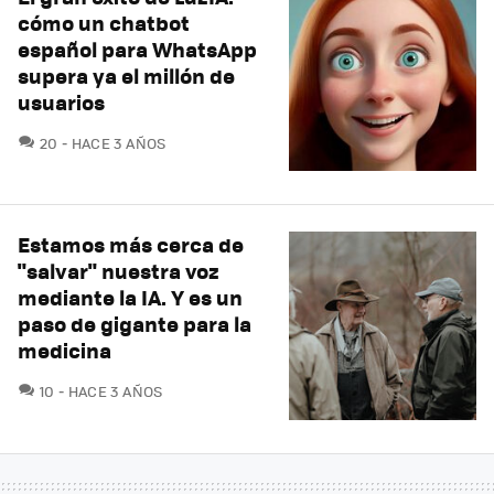
cómo un chatbot
español para WhatsApp
supera ya el millón de
usuarios
COMENTARIOS
20
HACE 3 AÑOS
Estamos más cerca de
"salvar" nuestra voz
mediante la IA. Y es un
paso de gigante para la
medicina
COMENTARIOS
10
HACE 3 AÑOS