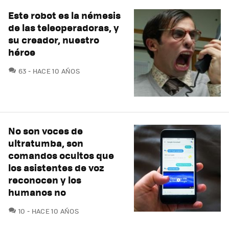
Este robot es la némesis
de las teleoperadoras, y
su creador, nuestro
héroe
COMENTARIOS
63
HACE 10 AÑOS
No son voces de
ultratumba, son
comandos ocultos que
los asistentes de voz
reconocen y los
humanos no
COMENTARIOS
10
HACE 10 AÑOS