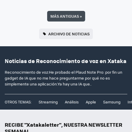
MÁS ANTIGUAS
»
ARCHIVO DE NOTICIAS
Noticias de Reconocimiento de voz en Xataka
Reconocimiento de voz:He probado el Plaud Note Pro: por fin un
gadget de IA que no me hace preguntarme por qué no es
simplemente una aplicación.Ya hay una IA que..
OTROS TEMAS:
Streaming
Análisis
Apple
Samsung
In
RECIBE "Xatakaletter", NUESTRA NEWSLETTER
SEMANAL