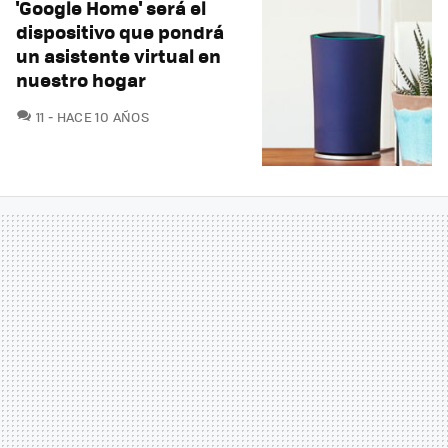
'Google Home' será el
dispositivo que pondrá
un asistente virtual en
nuestro hogar
COMENTARIOS
11
HACE 10 AÑOS