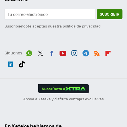
SUSCRIBIR
Suscribiéndote aceptas nuestra
política de privacidad
Síguenos
Wh
Twit
Fac
You
Inst
Tele
RSS
Flip
ats
ter
ebo
tub
agr
gra
boa
Link
Tikt
App
ok
e
am
m
rd
edI
ok
Suscríbete a
n
Apoya a Xataka y disfruta ventajas exclusivas
En Xataka hablamos de...