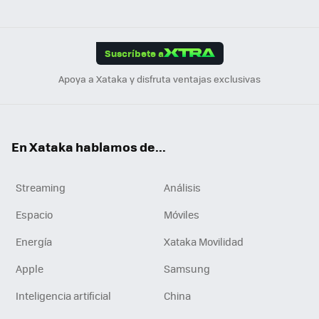
ats
ter
ebo
tub
agr
gra
boa
Link
Tikt
App
ok
e
am
m
rd
edI
ok
Suscríbete a
n
Apoya a Xataka y disfruta ventajas exclusivas
En Xataka hablamos de...
Streaming
Análisis
Espacio
Móviles
Energía
Xataka Movilidad
Apple
Samsung
Inteligencia artificial
China