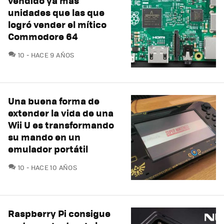
vendido ya más
unidades que las que
logró vender el mítico
Commodore 64
COMENTARIOS
10
HACE 9 AÑOS
Una buena forma de
extender la vida de una
Wii U es transformando
su mando en un
emulador portátil
COMENTARIOS
10
HACE 10 AÑOS
Raspberry Pi consigue