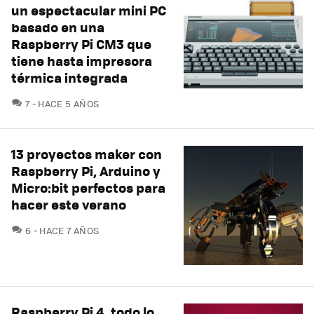
un espectacular mini PC
basado en una
Raspberry Pi CM3 que
tiene hasta impresora
térmica integrada
COMENTARIOS
7
HACE 5 AÑOS
13 proyectos maker con
Raspberry Pi, Arduino y
Micro:bit perfectos para
hacer este verano
COMENTARIOS
6
HACE 7 AÑOS
Raspberry Pi 4, todo lo