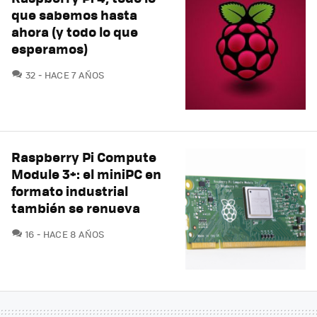
que sabemos hasta
ahora (y todo lo que
esperamos)
COMENTARIOS
32
HACE 7 AÑOS
Raspberry Pi Compute
Module 3+: el miniPC en
formato industrial
también se renueva
COMENTARIOS
16
HACE 8 AÑOS