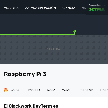
Suscríbete a
ANÁLISIS
XATAKA SELECCIÓN
CIENCIA
MOVILIDAD
Raspberry Pi 3
HOY SE HABLA DE
China
Tim Cook
NASA
Waze
iPhone Air
iPhon
El Clockwork DevTerm es