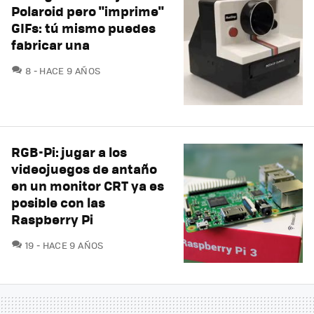
Polaroid pero "imprime"
GIFs: tú mismo puedes
fabricar una
COMENTARIOS
8
HACE 9 AÑOS
RGB-Pi: jugar a los
videojuegos de antaño
en un monitor CRT ya es
posible con las
Raspberry Pi
COMENTARIOS
19
HACE 9 AÑOS