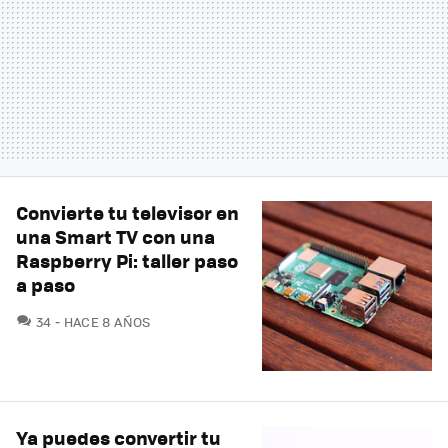
Convierte tu televisor en
una Smart TV con una
Raspberry Pi: taller paso
a paso
COMENTARIOS
34
HACE 8 AÑOS
Ya puedes convertir tu