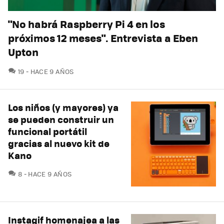
"No habrá Raspberry Pi 4 en los
próximos 12 meses". Entrevista a Eben
Upton
COMENTARIOS
19
HACE 9 AÑOS
Los niños (y mayores) ya
se pueden construir un
funcional portátil
gracias al nuevo kit de
Kano
COMENTARIOS
8
HACE 9 AÑOS
Instagif homenajea a las