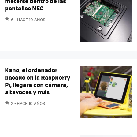
meterse dentro de las
pantallas NEC
COMENTARIOS
6
HACE 10 AÑOS
Kano, el ordenador
basado en la Raspberry
Pi, llegará con cámara,
altavoces y más
COMENTARIOS
2
HACE 10 AÑOS