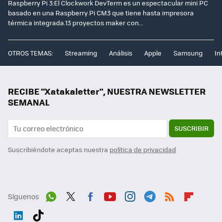
Raspberry Pi 3:El Clockwork DevTerm es un espectacular mini PC
basado en una Raspberry Pi CM3 que tiene hasta impresora
térmica integrada.13 proyectos maker con...
OTROS TEMAS:
Streaming
Análisis
Apple
Samsung
In
RECIBE "Xatakaletter", NUESTRA NEWSLETTER
SEMANAL
SUSCRIBIR
Suscribiéndote aceptas nuestra
política de privacidad
Síguenos
Wh
Twit
Fac
You
Inst
Tele
RSS
Flip