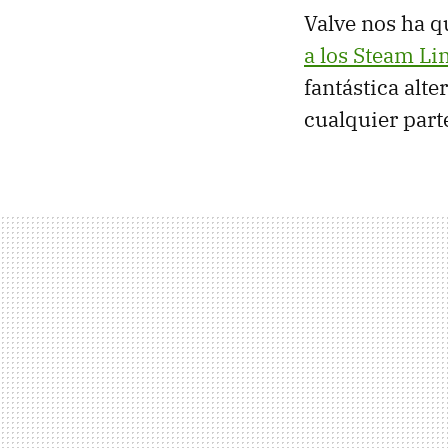
Valve nos ha q
a los Steam Li
fantástica alte
cualquier part