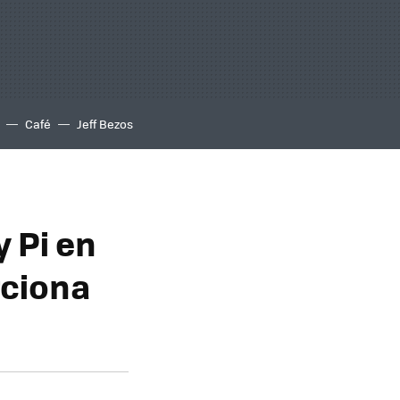
Café
Jeff Bezos
 Pi en
rciona