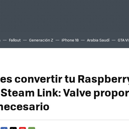
a
Fallout
Generación Z
iPhone 18
Arabia Saudí
GTA VI
es convertir tu Raspberry
 Steam Link: Valve propo
 necesario