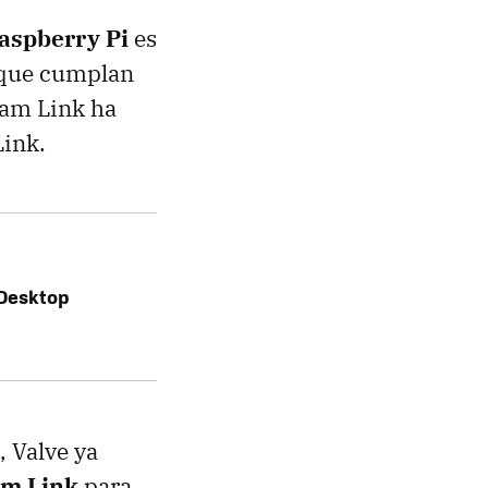
Raspberry Pi
es
s que cumplan
eam Link ha
Link.
 Desktop
, Valve ya
am Link
para