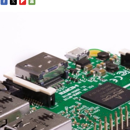
FACEBOOK
TWITTER
FLIPBOARD
E-
MAIL