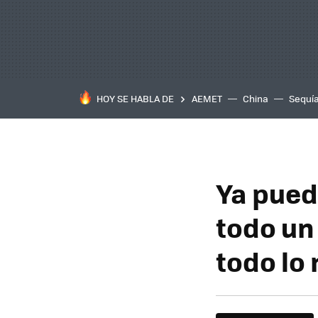
HOY SE HABLA DE
AEMET
China
Sequí
Ya pued
todo un
todo lo