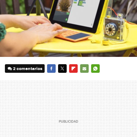
2 comentarios
FACEBOOK
TWITTER
FLIPBOARD
E-
WHATSAPP
MAIL