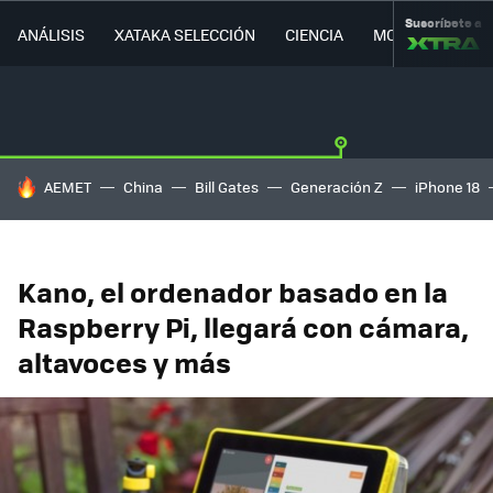
Suscríbete a
ANÁLISIS
XATAKA SELECCIÓN
CIENCIA
MOVILIDAD
HOY SE HABLA DE
AEMET
China
Bill Gates
Generación Z
iPhone 18
Kano, el ordenador basado en la
Raspberry Pi, llegará con cámara,
altavoces y más