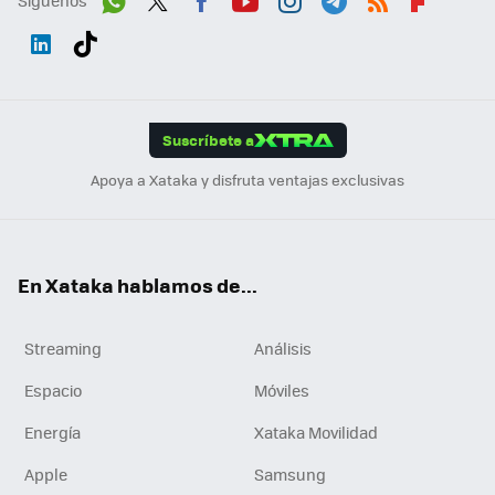
Síguenos
Wh
Twit
Fac
You
Inst
Tele
RSS
Flip
ats
ter
ebo
tub
agr
gra
boa
Link
Tikt
App
ok
e
am
m
rd
edI
ok
Suscríbete a
n
Apoya a Xataka y disfruta ventajas exclusivas
En Xataka hablamos de...
Streaming
Análisis
Espacio
Móviles
Energía
Xataka Movilidad
Apple
Samsung