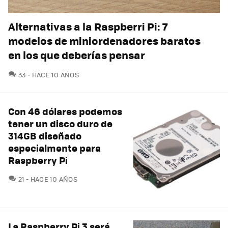
Alternativas a la Raspberri Pi: 7
modelos de miniordenadores baratos
en los que deberías pensar
COMENTARIOS
33
HACE 10 AÑOS
Con 46 dólares podemos
tener un disco duro de
314GB diseñado
especialmente para
Raspberry Pi
COMENTARIOS
21
HACE 10 AÑOS
La Raspberry Pi 3 será