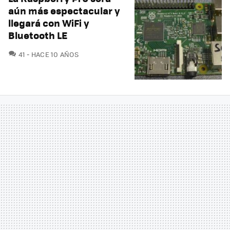
aún más espectacular y
llegará con WiFi y
Bluetooth LE
COMENTARIOS
41
HACE 10 AÑOS