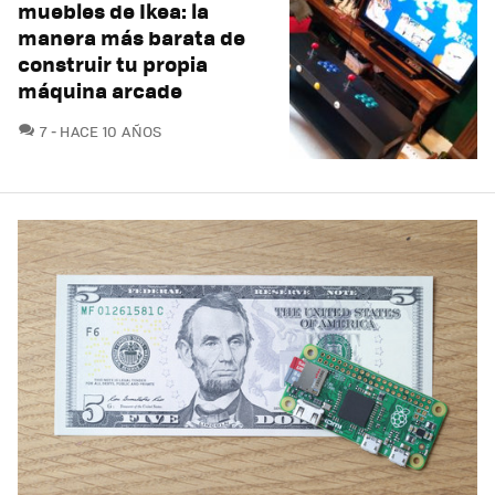
muebles de Ikea: la
manera más barata de
construir tu propia
máquina arcade
COMENTARIOS
7
HACE 10 AÑOS