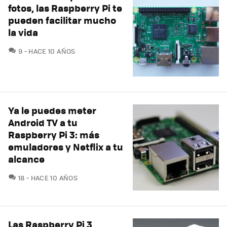
fotos, las Raspberry Pi te
pueden facilitar mucho
la vida
COMENTARIOS
9
HACE 10 AÑOS
Ya le puedes meter
Android TV a tu
Raspberry Pi 3: más
emuladores y Netflix a tu
alcance
COMENTARIOS
18
HACE 10 AÑOS
Las Raspberry Pi 3