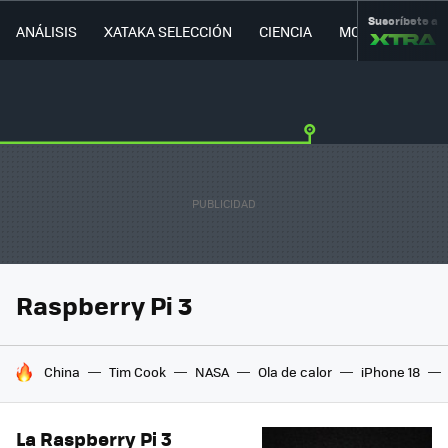
Suscríbete a
ANÁLISIS
XATAKA SELECCIÓN
CIENCIA
MOVILIDAD
Raspberry Pi 3
HOY SE HABLA DE
China
Tim Cook
NASA
Ola de calor
iPhone 18
La Raspberry Pi 3