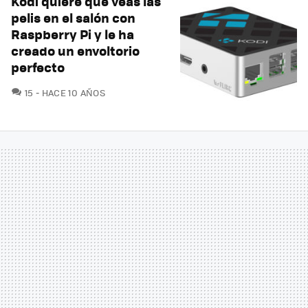
Kodi quiere que veas las
pelis en el salón con
Raspberry Pi y le ha
creado un envoltorio
perfecto
COMENTARIOS
15
HACE 10 AÑOS