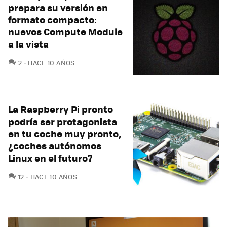
prepara su versión en
formato compacto:
nuevos Compute Module
a la vista
COMENTARIOS
2
HACE 10 AÑOS
La Raspberry Pi pronto
podría ser protagonista
en tu coche muy pronto,
¿coches autónomos
Linux en el futuro?
COMENTARIOS
12
HACE 10 AÑOS