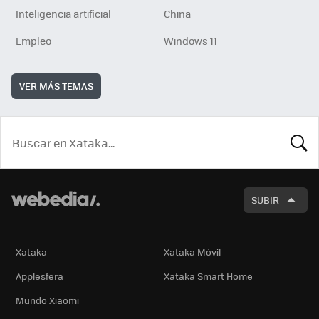
Inteligencia artificial
China
Empleo
Windows 11
VER MÁS TEMAS
BUSCA
SUBIR
Xataka
Xataka Móvil
Applesfera
Xataka Smart Home
Mundo Xiaomi