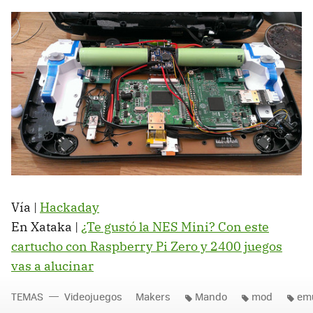
Vía |
Hackaday
En Xataka |
¿Te gustó la NES Mini? Con este
cartucho con Raspberry Pi Zero y 2400 juegos
vas a alucinar
TEMAS
Videojuegos
Makers
Mando
mod
em