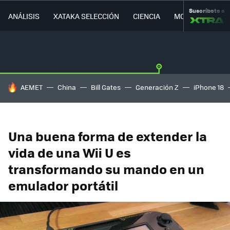
Suscríbete a
ANÁLISIS
XATAKA SELECCIÓN
CIENCIA
MOVILIDAD
HOY SE HABLA DE
AEMET
China
Bill Gates
Generación Z
iPhone 18
Una buena forma de extender la
vida de una Wii U es
transformando su mando en un
emulador portátil