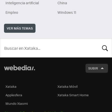
Inteligencia artificial
China
Empleo
Windows 11
VER MÁS TEMAS
BUSCA
SUBIR
Xataka
Xataka Móvil
Applesfera
Xataka Smart Home
Mundo Xiaomi