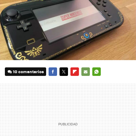
10 comentarios
FACEBOOK
TWITTER
FLIPBOARD
E-
WHATSAPP
MAIL