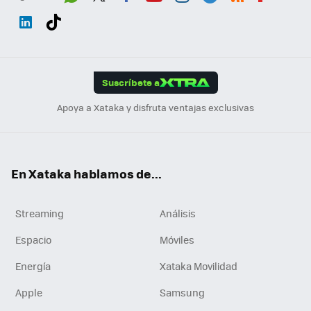
Wh
Twit
Fac
You
Inst
Tele
RSS
Flip
ats
ter
ebo
tub
agr
gra
boa
Link
Tikt
App
ok
e
am
m
rd
edI
ok
Suscríbete a
n
Apoya a Xataka y disfruta ventajas exclusivas
En Xataka hablamos de...
Streaming
Análisis
Espacio
Móviles
Energía
Xataka Movilidad
Apple
Samsung