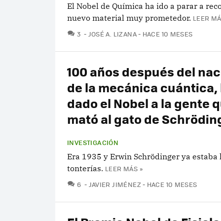
El Nobel de Química ha ido a parar a rec
nuevo material muy prometedor.
LEER MÁ
COMENTARIOS
3
JOSÉ A. LIZANA
HACE 10 MESES
100 años después del na
de la mecánica cuántica, 
dado el Nobel a la gente 
mató al gato de Schrödin
INVESTIGACIÓN
Era 1935 y Erwin Schrödinger ya estaba 
tonterías.
LEER MÁS »
COMENTARIOS
6
JAVIER JIMÉNEZ
HACE 10 MESES