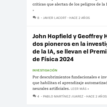
críticas que alertan de los peligros de la 
»
COMENTARIOS
8
JAVIER LACORT
HACE 2 AÑOS
John Hopfield y Geoffrey 
dos pioneros en la invest
de la IA, se llevan el Prem
de Física 2024
INVESTIGACIÓN
Por descubrimientos fundacionales e in
que habilitan el aprendizaje automatiza
neurales artificiales.
LEER MÁS »
COMENTARIOS
4
PABLO MARTÍNEZ-JUAREZ
HACE 2 AÑOS