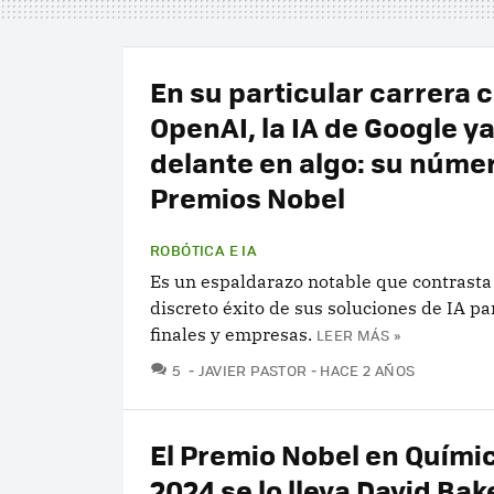
En su particular carrera 
OpenAI, la IA de Google ya
delante en algo: su núme
Premios Nobel
ROBÓTICA E IA
Es un espaldarazo notable que contrasta
discreto éxito de sus soluciones de IA pa
finales y empresas.
LEER MÁS »
COMENTARIOS
5
JAVIER PASTOR
HACE 2 AÑOS
El Premio Nobel en Quími
2024 se lo lleva David Bak