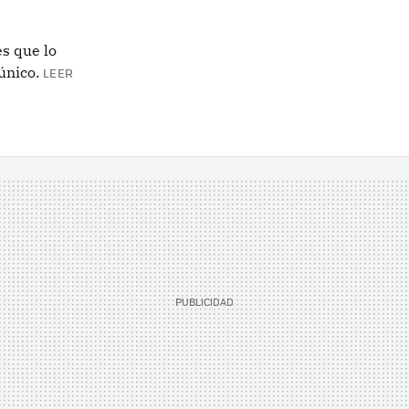
es que lo
 único.
LEER