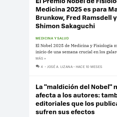
El Premio Nobel de Fisiolo
Medicina 2025 es para Ma
Brunkow, Fred Ramsdell y
Shimon Sakaguchi
MEDICINA Y SALUD
El Nobel 2025 de Medicina y Fisiología m
inicio de una semana crucial en los gala
MÁS »
COMENTARIOS
4
JOSÉ A. LIZANA
HACE 10 MESES
La "maldición del Nobel" 
afecta a los autores: tamb
editoriales que los publi
sufren sus efectos