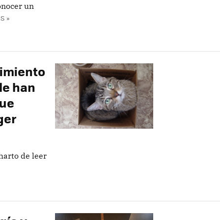
onocer un
S »
cimiento
le han
que
ger
harto de leer