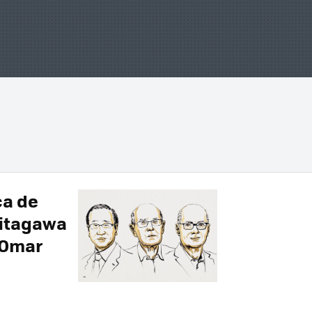
ca de
Kitagawa
 Omar