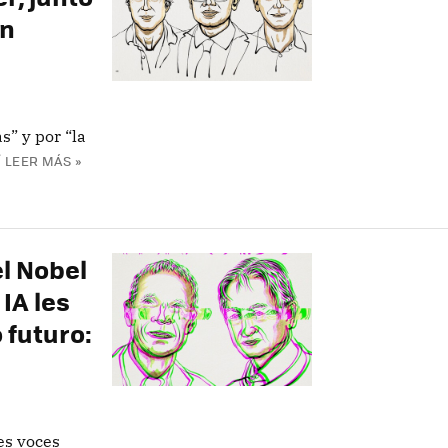
hn
s” y por “la
”
LEER MÁS »
l Nobel
 IA les
 futuro:
es voces