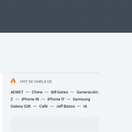
HOY SE HABLA DE
AEMET
China
Bill Gates
Generación
Z
iPhone 18
iPhone 17
Samsung
Galaxy S26
Café
Jeff Bezos
IA