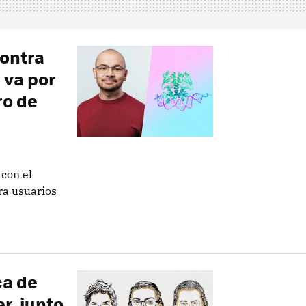
contra
 va por
ro de
 con el
ra usuarios
ca de
er, junto