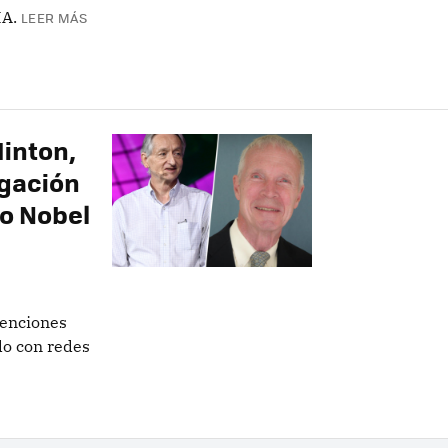
IA.
LEER MÁS
Hinton,
igación
io Nobel
venciones
do con redes