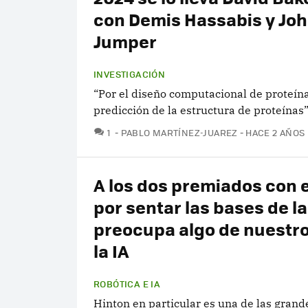
con Demis Hassabis y Jo
Jumper
INVESTIGACIÓN
“Por el diseño computacional de proteína
predicción de la estructura de proteínas
COMENTARIOS
1
PABLO MARTÍNEZ-JUAREZ
HACE 2 AÑOS
A los dos premiados con e
por sentar las bases de la
preocupa algo de nuestro
la IA
ROBÓTICA E IA
Hinton en particular es una de las grand