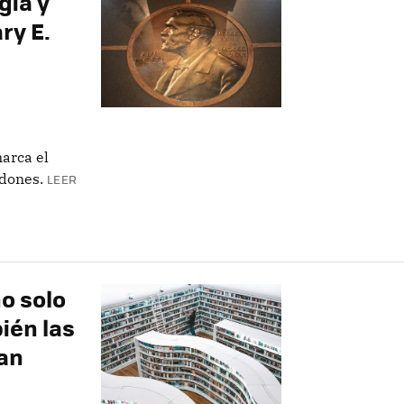
gía y
ry E.
arca el
rdones.
LEER
no solo
ién las
can