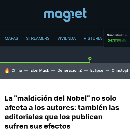
Suscríbete a
MAPAS
STREAMERS
VIVIENDA
HISTORIA
HOY SE HABLA DE
China
Elon Musk
Generación Z
Eclipse
Christoph
La "maldición del Nobel" no solo
afecta a los autores: también las
editoriales que los publican
sufren sus efectos