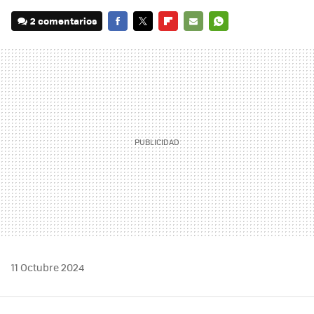
2 comentarios
FACEBOOK
TWITTER
FLIPBOARD
E-
WHATSAPP
MAIL
11 Octubre 2024