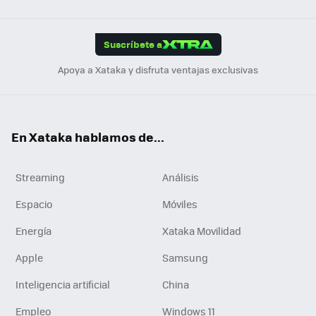
Link
Tikt
App
ok
e
am
m
rd
edI
ok
Suscríbete a
n
Apoya a Xataka y disfruta ventajas exclusivas
En Xataka hablamos de...
Streaming
Análisis
Espacio
Móviles
Energía
Xataka Movilidad
Apple
Samsung
Inteligencia artificial
China
Empleo
Windows 11