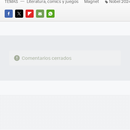
TEMAS
Literatura, comics y juegos
Magnet
Nobel 202
FACEBOOK
TWITTER
FLIPBOARD
E-
WHATSAPP
MAIL
Comentarios cerrados