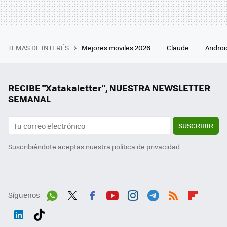
TEMAS DE INTERÉS
Mejores moviles 2026
Claude
Androi
RECIBE "Xatakaletter", NUESTRA NEWSLETTER
SEMANAL
SUSCRIBIR
Suscribiéndote aceptas nuestra
política de privacidad
Síguenos
Wh
Twit
Fac
You
Inst
Tele
RSS
Flip
ats
ter
ebo
tub
agr
gra
boa