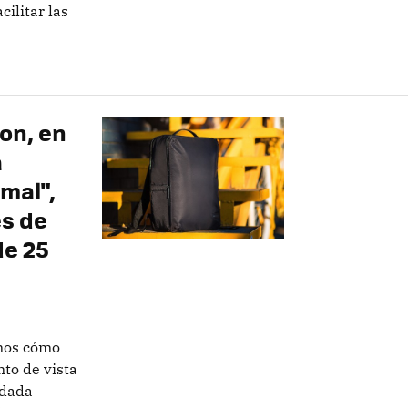
cilitar las
on, en
a
rmal",
s de
de 25
mos cómo
to de vista
idada