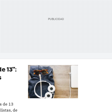
e 13":
s
s de 13
listas, de