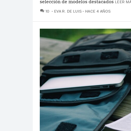
selección de modelos destacados
LEER MÁ
COMENTARIOS
10
EVA R. DE LUIS
HACE 4 AÑOS