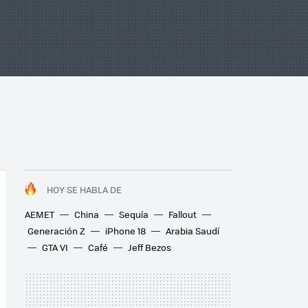
HOY SE HABLA DE
AEMET
China
Sequía
Fallout
Generación Z
iPhone 18
Arabia Saudí
GTA VI
Café
Jeff Bezos