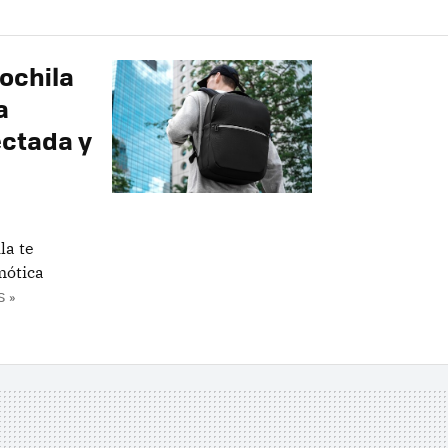
ochila
a
ectada y
la te
mótica
 »