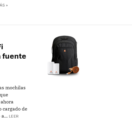
ÁS »
i
 fuente
las mochilas
 que
 ahora
o cargado de
a...
LEER