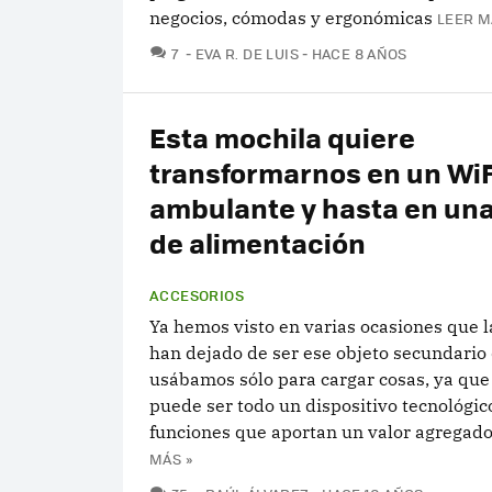
negocios, cómodas y ergonómicas
LEER M
COMENTARIOS
7
EVA R. DE LUIS
HACE 8 AÑOS
Esta mochila quiere
transformarnos en un WiF
ambulante y hasta en una
de alimentación
ACCESORIOS
Ya hemos visto en varias ocasiones que 
han dejado de ser ese objeto secundario
usábamos sólo para cargar cosas, ya que
puede ser todo un dispositivo tecnológic
funciones que aportan un valor agregado 
MÁS »
COMENTARIOS