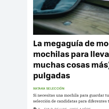
La megaguía de moch
mochilas para lleva
muchas cosas más) 
pulgadas
XATAKA SELECCIÓN
Si necesitas una mochila para guardar tu
selección de candidatas para diferentes
COMENTARIOS
0
EVA R. DE LUIS
HACE 4 AÑOS