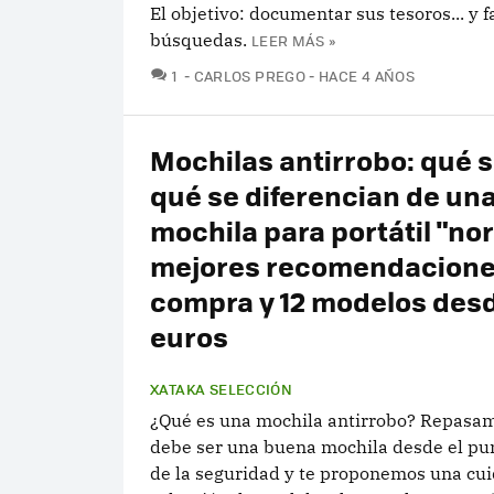
El objetivo: documentar sus tesoros... y fa
búsquedas.
LEER MÁS »
COMENTARIOS
1
CARLOS PREGO
HACE 4 AÑOS
Mochilas antirrobo: qué s
qué se diferencian de un
mochila para portátil "no
mejores recomendacione
compra y 12 modelos des
euros
XATAKA SELECCIÓN
¿Qué es una mochila antirrobo? Repasa
debe ser una buena mochila desde el pun
de la seguridad y te proponemos una cu