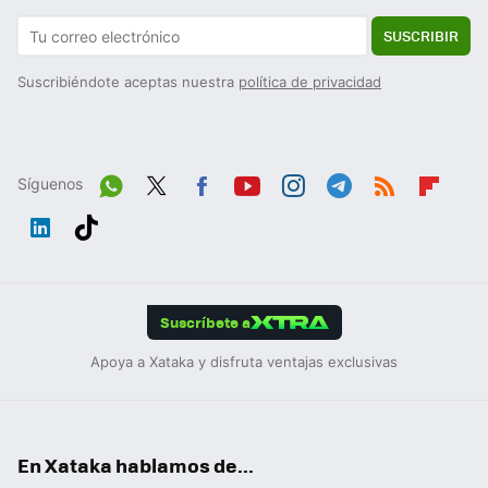
SUSCRIBIR
Suscribiéndote aceptas nuestra
política de privacidad
Síguenos
Wh
Twit
Fac
You
Inst
Tele
RSS
Flip
ats
ter
ebo
tub
agr
gra
boa
Link
Tikt
App
ok
e
am
m
rd
edIn
ok
Suscríbete a
Apoya a Xataka y disfruta ventajas exclusivas
En Xataka hablamos de...