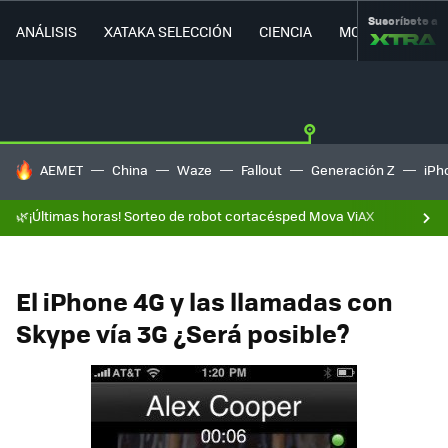
Suscríbete a
ANÁLISIS
XATAKA SELECCIÓN
CIENCIA
MOVILIDAD
HOY SE HABLA DE
AEMET
China
Waze
Fallout
Generación Z
iPh
🌿¡Últimas horas! Sorteo de robot cortacésped Mova ViAX
El iPhone 4G y las llamadas con
Skype vía 3G ¿Será posible?