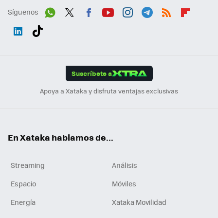
Síguenos
Wh
Twit
Fac
You
Inst
Tele
RSS
Flip
ats
ter
ebo
tub
agr
gra
boa
Link
Tikt
App
ok
e
am
m
rd
edI
ok
Suscríbete a
n
Apoya a Xataka y disfruta ventajas exclusivas
En Xataka hablamos de...
Streaming
Análisis
Espacio
Móviles
Energía
Xataka Movilidad