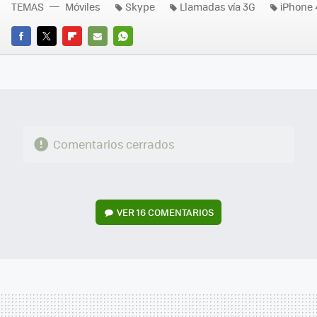
TEMAS
Móviles
Skype
Llamadas vía 3G
iPhone 
FACEBOOK
TWITTER
FLIPBOARD
E-
WHATSAPP
MAIL
Comentarios cerrados
VER
16 COMENTARIOS