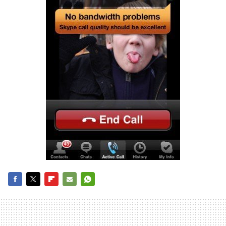
FACEBOOK
TWITTER
FLIPBOARD
E-
WHATSAPP
MAIL