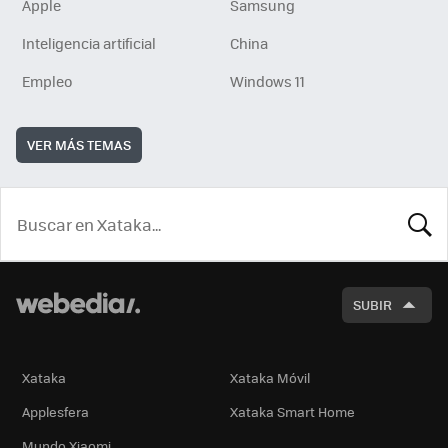
Apple
Samsung
Inteligencia artificial
China
Empleo
Windows 11
VER MÁS TEMAS
BUSCA
SUBIR
Xataka
Xataka Móvil
Applesfera
Xataka Smart Home
Mundo Xiaomi