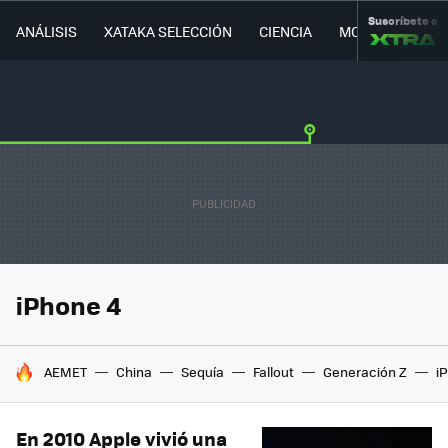
Suscríbete a
ANÁLISIS
XATAKA SELECCIÓN
CIENCIA
MOVILIDAD
iPhone 4
HOY SE HABLA DE
AEMET
China
Sequía
Fallout
Generación Z
i
En 2010 Apple vivió una