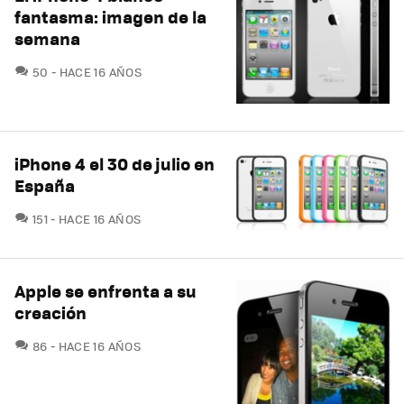
fantasma: imagen de la
semana
COMENTARIOS
50
HACE 16 AÑOS
iPhone 4 el 30 de julio en
España
COMENTARIOS
151
HACE 16 AÑOS
Apple se enfrenta a su
creación
COMENTARIOS
86
HACE 16 AÑOS