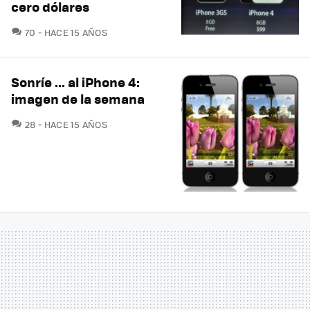
cero dólares
COMENTARIOS
70
HACE 15 AÑOS
Sonríe ... al iPhone 4:
imagen de la semana
COMENTARIOS
28
HACE 15 AÑOS