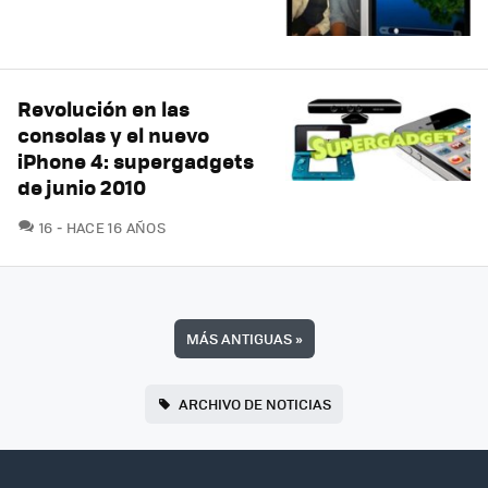
Revolución en las
consolas y el nuevo
iPhone 4: supergadgets
de junio 2010
COMENTARIOS
16
HACE 16 AÑOS
MÁS ANTIGUAS
»
ARCHIVO DE NOTICIAS