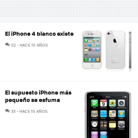
El iPhone 4 blanco existe
COMENTARIOS
52
HACE 15 AÑOS
El supuesto iPhone más
pequeño se esfuma
COMENTARIOS
33
HACE 15 AÑOS