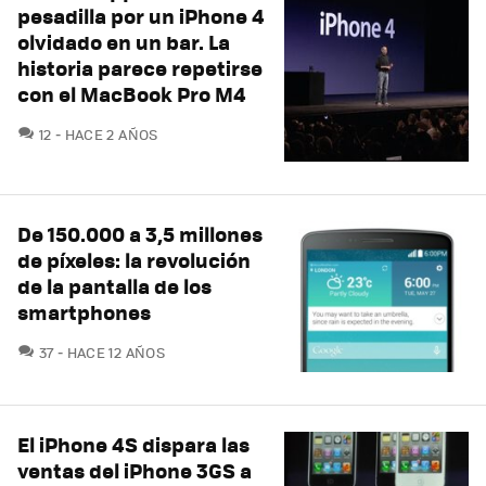
pesadilla por un iPhone 4
olvidado en un bar. La
historia parece repetirse
con el MacBook Pro M4
COMENTARIOS
12
HACE 2 AÑOS
De 150.000 a 3,5 millones
de píxeles: la revolución
de la pantalla de los
smartphones
COMENTARIOS
37
HACE 12 AÑOS
El iPhone 4S dispara las
ventas del iPhone 3GS a