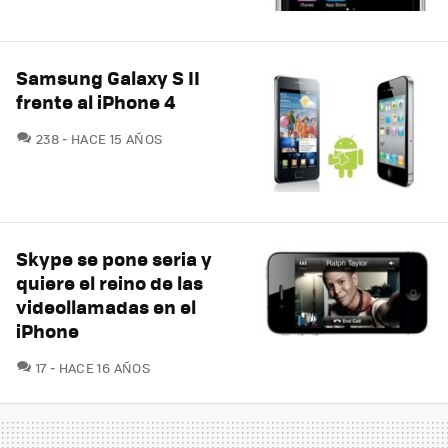
Samsung Galaxy S II
frente al iPhone 4
COMENTARIOS
238
HACE 15 AÑOS
Skype se pone seria y
quiere el reino de las
videollamadas en el
iPhone
COMENTARIOS
17
HACE 16 AÑOS