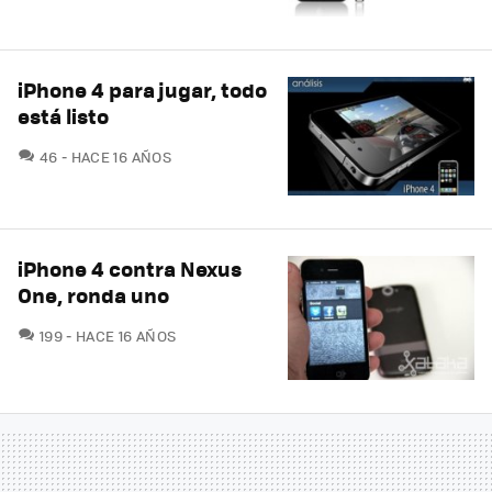
iPhone 4 para jugar, todo
está listo
COMENTARIOS
46
HACE 16 AÑOS
iPhone 4 contra Nexus
One, ronda uno
COMENTARIOS
199
HACE 16 AÑOS