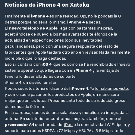
Noticias de iPhone 4 en Xataka
Finalmente el
iPhone 4
es una realidad. Ojo, no le pongáis la G
detrás porque no sería lo mismo.
iPhone 4
a secas.
El
nuevo teléfono de Apple
llega con bastantes mejoras,
acercándose de nuevo a los más avanzados teléfonos de la
actualidad en especificaciones (con sus inevitables
peculiaridades), pero con una segura respuesta del resto de
fabricantes que Apple tardará otro año en revisar. Nada realmente
increíble o que lo haga destacar.
Eso sí, contará con
iOS 4
, que es como se ha renombrado el nuevo
sistema operativo que llegará con el
iPhone 4
y la ventaja de
tener a lo desarrolladores de su parte.
iPhone 4, un diseño familiar
Pocos secretos tenía el diseño del
iPhone 4
. Ya
lo habíamos visto
,
y como suele pasar en los productos de Apple, en mano será
mejor que en las fotos. Presume ante todo de su reducido grosor
de menos de 9.5 mm.
En la carcasa, que es de una sola pieza y metálica, va integrada la
antena. En su interior encontramos mejoras también, como el
procesador A4
que hereda del
iPad
o la conectividad WiFi tipo n, y
soporte para redes HSDPA a 7.2 Mbps y HSUPA a 5.8 Mbps, todo