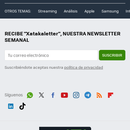
OTROS TEMAS:
Streaming
Análisis
Apple
Samsung
In
RECIBE "Xatakaletter", NUESTRA NEWSLETTER
SEMANAL
SUSCRIBIR
Suscribiéndote aceptas nuestra
política de privacidad
Síguenos
Wh
Twit
Fac
You
Inst
Tele
RSS
Flip
ats
ter
ebo
tub
agr
gra
boa
Link
Tikt
App
ok
e
am
m
rd
edI
ok