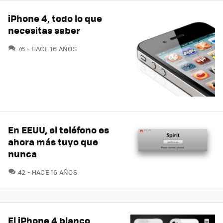
iPhone 4, todo lo que
necesitas saber
COMENTARIOS
76
HACE 16 AÑOS
En EEUU, el teléfono es
ahora más tuyo que
nunca
COMENTARIOS
42
HACE 16 AÑOS
El iPhone 4 blanco