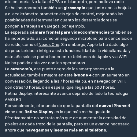
ello en teoría. No falta el GPS o el bluetooth, pero no lleva radio.
Se ha incorporado también un
giroscopio
que junto con la brújula
y el acelerómetro prometen eis ejes de control, mejorando las
posibilidades del terminal en cuanto los desarrolladores se
pongan a trabajan en juegos, por ejemplo.
La esperada
cámara frontal para videoconferencias
también se
ha incorporado, así como un segundo micrófono para cancelación
de ruido, como el
Nexus One
. Sin embargo, Apple le ha dado algo
de peculiaridad e intriga a esta funcionalidad de la videollamada y
este año solo se podrá hacer entre teléfonos de Apple y vía WiFi.
No ha podido esta vez con las operadoras.
La
autonomía
, ese punto negro de los smartphones en la
actualidad, también mejora en este
iPhone 4
con un aumento en
conversación, llegando a las 7 horas vía 3G, en navegación WiFi,
con otras 10 horas, o en espera, que llega a las 300 horas.
Retina Display, interesante avance dejando de lado la tecnología
AMOLED
Personalmente, el anuncio de que la pantalla del
nuevo iPhone 4
viene con
Retina Display
es lo que más me ha gustado.
Efectivamente no se trata más que de aumentar la densidad de
píxeles en cada trozo de la pantalla, pero es un avance necesario
ahora que
navegamos y leemos más en el teléfono
.