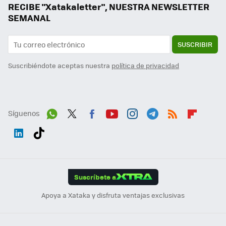
RECIBE "Xatakaletter", NUESTRA NEWSLETTER
SEMANAL
SUSCRIBIR
Suscribiéndote aceptas nuestra
política de privacidad
Síguenos
Wh
Twit
Fac
You
Inst
Tele
RSS
Flip
ats
ter
ebo
tub
agr
gra
boa
Link
Tikt
App
ok
e
am
m
rd
edI
ok
Suscríbete a
n
Apoya a Xataka y disfruta ventajas exclusivas