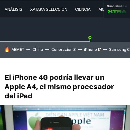
Suscríbete a
ANÁLISIS
XATAKA SELECCIÓN
CIENCIA
MOVILIDAD
HOY SE HABLA DE
AEMET
China
Generación Z
iPhone 17
Samsung G
El iPhone 4G podría llevar un
Apple A4, el mismo procesador
del iPad