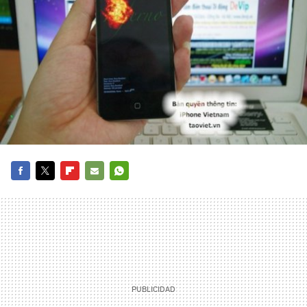
FACEBOOK
TWITTER
FLIPBOARD
E-
WHATSAPP
MAIL