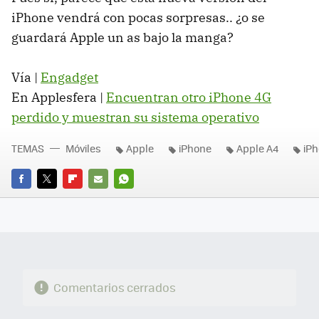
iPhone vendrá con pocas sorpresas.. ¿o se
guardará Apple un as bajo la manga?
Vía |
Engadget
En Applesfera |
Encuentran otro iPhone 4G
perdido y muestran su sistema operativo
TEMAS
Móviles
Apple
iPhone
Apple A4
iPh
FACEBOOK
TWITTER
FLIPBOARD
E-
WHATSAPP
MAIL
Comentarios cerrados