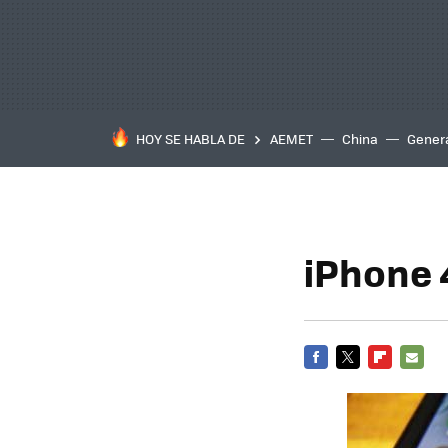
HOY SE HABLA DE
AEMET
China
Gener
iPhone 
FACEBOOK
TWITTER
FLIPBOARD
E-
MAIL