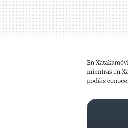
En Xatakamóvi
mientras en Xa
podáis conocer