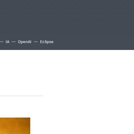
IA
OpenAI
Eclipse