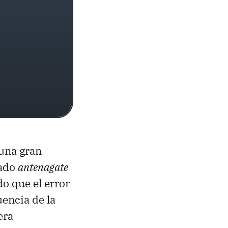
una gran
mado
antenagate
o que el error
uencia de la
era