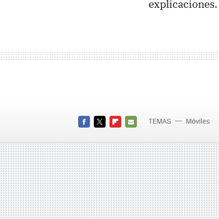
explicaciones.
TEMAS
Móviles
FACEBOOK
TWITTER
FLIPBOARD
E-
MAIL