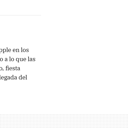
pple en los
 a lo que las
, fiesta
llegada del