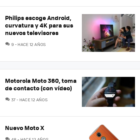
Philips escoge Android,
curvatura y 4K para sus
nuevos televisores
COMENTARIOS
9
HACE 12 AÑOS
Motorola Moto 360, toma
de contacto (con vídeo)
COMENTARIOS
37
HACE 12 AÑOS
Nuevo Moto X
COMENTARIOS
48
HACE 12 AÑOS