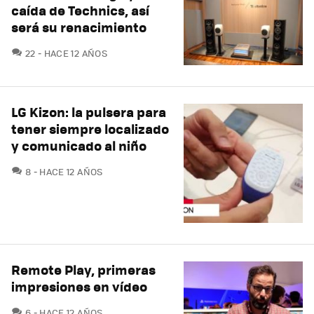
caída de Technics, así
será su renacimiento
COMENTARIOS
22
HACE 12 AÑOS
LG Kizon: la pulsera para
tener siempre localizado
y comunicado al niño
COMENTARIOS
8
HACE 12 AÑOS
Remote Play, primeras
impresiones en vídeo
COMENTARIOS
6
HACE 12 AÑOS