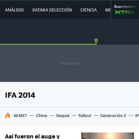
Suscríbete a
ANÁLISIS
XATAKA SELECCIÓN
CIENCIA
MOVILIDAD
IFA 2014
HOY SE HABLA DE
AEMET
China
Sequía
Fallout
Generación Z
i
Así fueron el auge y