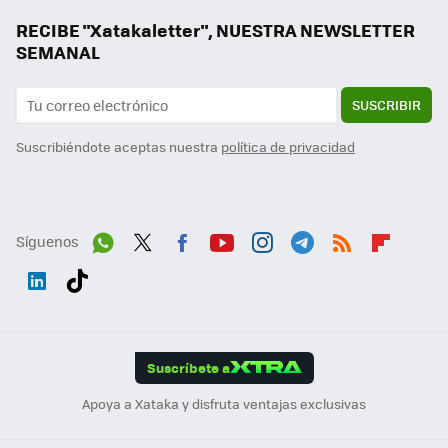
RECIBE "Xatakaletter", NUESTRA NEWSLETTER
SEMANAL
SUSCRIBIR
Suscribiéndote aceptas nuestra
política de privacidad
Síguenos
Wh
Twit
Fac
You
Inst
Tele
RSS
Flip
ats
ter
ebo
tub
agr
gra
boa
Link
Tikt
App
ok
e
am
m
rd
edI
ok
Suscríbete a
n
Apoya a Xataka y disfruta ventajas exclusivas