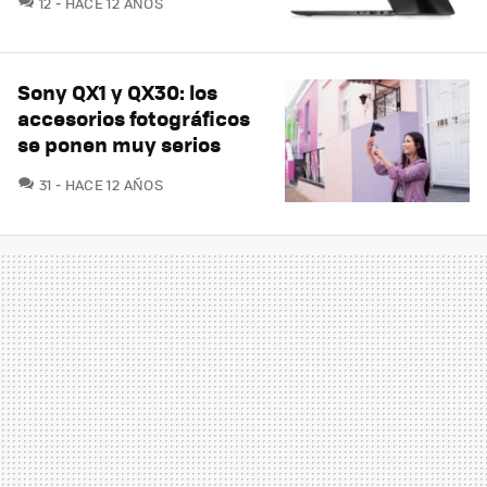
12
HACE 12 AÑOS
Sony QX1 y QX30: los
accesorios fotográficos
se ponen muy serios
COMENTARIOS
31
HACE 12 AÑOS