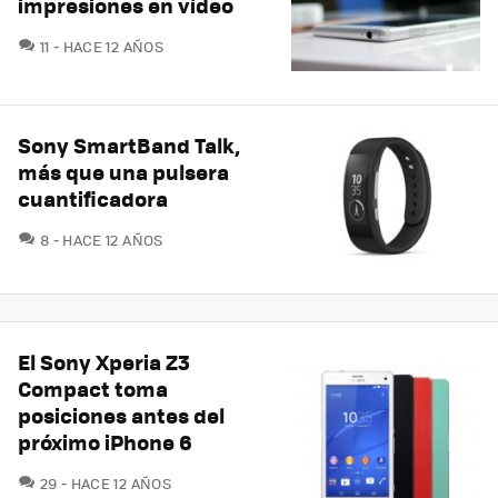
impresiones en vídeo
COMENTARIOS
11
HACE 12 AÑOS
Sony SmartBand Talk,
más que una pulsera
cuantificadora
COMENTARIOS
8
HACE 12 AÑOS
El Sony Xperia Z3
Compact toma
posiciones antes del
próximo iPhone 6
COMENTARIOS
29
HACE 12 AÑOS