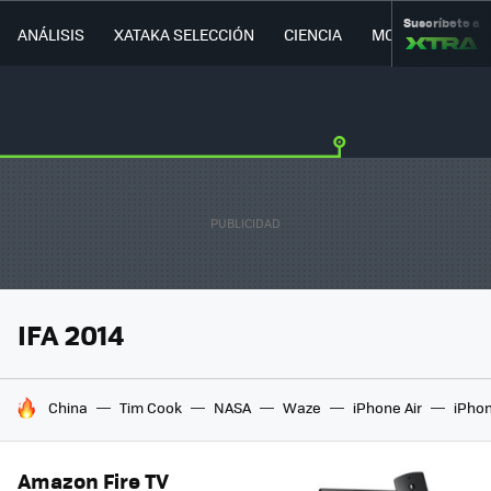
Suscríbete a
ANÁLISIS
XATAKA SELECCIÓN
CIENCIA
MOVILIDAD
IFA 2014
HOY SE HABLA DE
China
Tim Cook
NASA
Waze
iPhone Air
iPhon
Amazon Fire TV