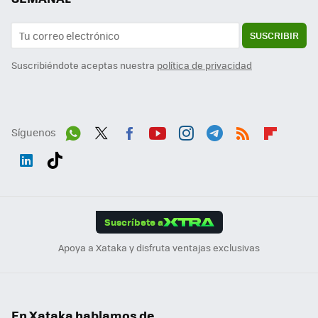
SUSCRIBIR
Suscribiéndote aceptas nuestra
política de privacidad
Síguenos
Wh
Twit
Fac
You
Inst
Tele
RSS
Flip
ats
ter
ebo
tub
agr
gra
boa
Link
Tikt
App
ok
e
am
m
rd
edI
ok
Suscríbete a
n
Apoya a Xataka y disfruta ventajas exclusivas
En Xataka hablamos de...