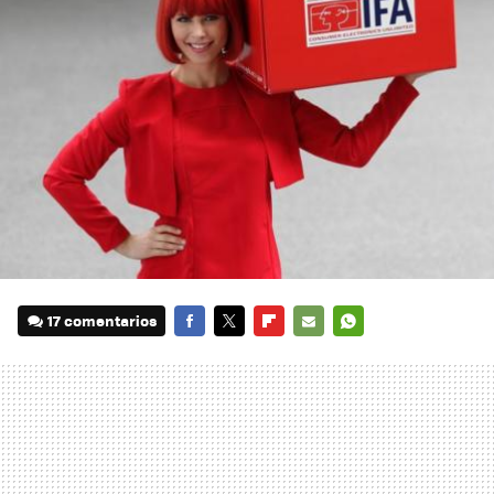
17 comentarios
FACEBOOK
TWITTER
FLIPBOARD
E-
WHATSAPP
MAIL