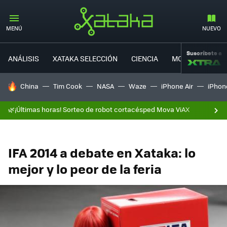
MENÚ
NUEVO
Suscríbete a
ANÁLISIS
XATAKA SELECCIÓN
CIENCIA
MOVILIDAD
HOY SE HABLA DE
China
Tim Cook
NASA
Waze
iPhone Air
iPhone
🌿¡Últimas horas! Sorteo de robot cortacésped Mova ViAX
IFA 2014 a debate en Xataka: lo
mejor y lo peor de la feria